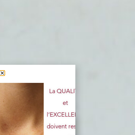
La QUALITÉ
et
l’EXCELLENCE
doivent rester