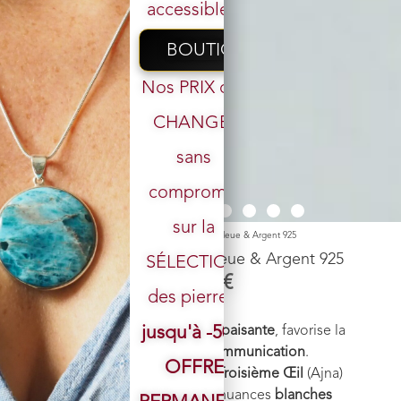
accessibles.
BOUTIQUE
Nos PRIX ont
CHANGÉ,
sans
Votre email
compromis
sur la
Accueil
/
Boutique
/
Pendentif
/ Pendentif n°2 Agate bleue & Argent 925
Pendentif n°2 Agate bleue & Argent 925
SÉLECTION
59,00
€
des pierres.
Pierre
:
Agate bleue
jusqu'à -50%
Vertus énergétiques
:
Pierre apaisante
, favorise la
tranquillité de l’esprit
et la
communication
.
OFFRE
Chakra
:
Gorge
(Vishuddha),
Troisième Œil
(Ajna)
Couleur
:
Bleu clair
avec des nuances
blanches