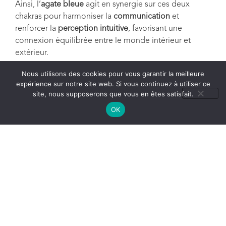
Ainsi, l’
agate bleue
agit en synergie sur ces deux
chakras pour harmoniser la
communication
et
renforcer la
perception intuitive
, favorisant une
connexion équilibrée entre le monde intérieur et
extérieur.
Nous utilisons des cookies pour vous garantir la meilleure
expérience sur notre site web. Si vous continuez à utiliser ce
site, nous supposerons que vous en êtes satisfait.
OK
Conseils d’Entretien
Pour préserver la beauté et la durabilité de votre
pendentif en
agate bleue
serti en
argent 925
, voici