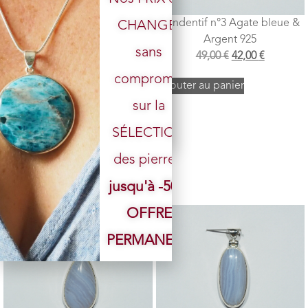
Pendentif n°4 Agate bleue &
Pendentif n°3 Agate bleue &
CHANGÉ,
Argent 925
Argent 925
sans
79,00
€
62,00
€
49,00
€
42,00
€
Votre email
compromis
Ajouter au panier
Ajouter au panier
sur la
SÉLECTION
des pierres.
jusqu'à -50%
OFFRE
PERMANENTE