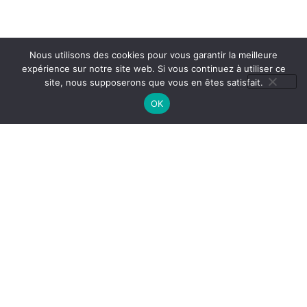
Nous utilisons des cookies pour vous garantir la meilleure
expérience sur notre site web. Si vous continuez à utiliser ce
site, nous supposerons que vous en êtes satisfait.
Conseils d’Entretien
OK
Pour préserver l’
éclat
et les
vertus des pierres
naturelles
, évitez l’
humidité excessive
, la
chaleur
intense
et les
produits chimiques
.
Pour plus de précisions consultez la rubrique sur les
conseils détaillés
d’
entretien
, de
nettoyage
et de
purification
,
1/ CLIQUEZ ICI : [
AIDE & INFOS ]
2/ Puis descendre sur la page pour arriver à :