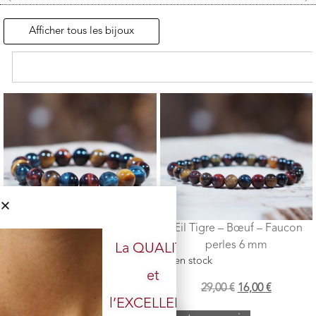
Afficher tous les bijoux
Œil Tigre – Bœuf – Faucon
Œil Tigre – Bœuf – Faucon
perles 12 mm
perles 6 mm
La QUALITÉ
3 en stock
20 en stock
et
39,00
€
29,00
€
29,00
€
16,00
€
l’EXCELLENCE