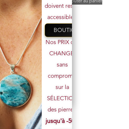
Ajouter au panier
Ajouter au panier
doivent rester
accessibles.
BOUTIQUE
Nos PRIX ont
CHANGÉ,
sans
Votre email
Bracelet Œil de Faucon perles
compromis
6 mm
sur la
8 en stock
SÉLECTION
34,00
€
21,00
€
des pierres.
Ajouter au panier
jusqu'à -50%