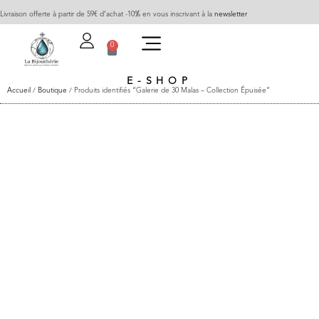
Livraison offerte à partir de 59€ d’achat -10% en vous inscrivant à la
newsletter
0
E-SHOP
Accueil
/
Boutique
/ Produits identifiés “Galerie de 30 Malas – Collection Épuisée”