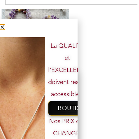
La QUALITÉ
et
Galerie de 30 Malas –
l’EXCELLENCE
Collection Épuisée
doivent rester
Rupture de stock
accessibles.
Lire la suite
BOUTIQUE
Nos PRIX ont
CHANGÉ,