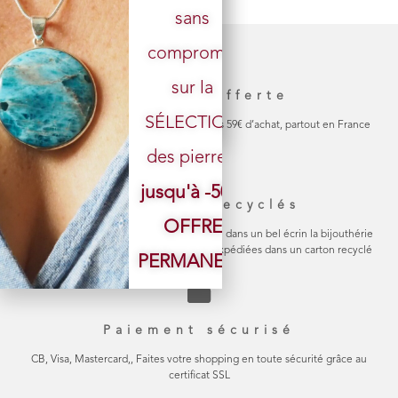
sans
Votre email
compromis
sur la
Livraison offerte
SÉLECTION
La livraison de votre colis est gratuite dès 59€ d’achat, partout en France
des pierres.
jusqu'à -50%
Emballage recyclés
OFFRE
Chaque bijou est soigneusement emballé dans un bel écrin la bijouthérie
en carton naturel Les commandes sont expédiées dans un carton recyclé
PERMANENTE
Paiement sécurisé
CB, Visa, Mastercard,, Faites votre shopping en toute sécurité grâce au
certificat SSL