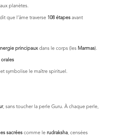
 aux planètes.
 dit que l’âme traverse
108 étapes
avant
énergie principaux
dans le corps (les
Marmas
).
 orales
t symbolise le maître spirituel.
ur
, sans toucher la perle Guru. À chaque perle,
nes sacrées
comme le
rudraksha
, censées