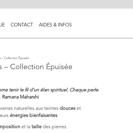
UE
CONTACT
AIDES & INFOS
s – Collection Épuisée
s – Collection Épuisée
e tenir le fil d’un élan spirituel. Chaque perle
–
Ramana Maharshi
erres naturelles aux teintes
douces
et
leurs
énergies bienfaisantes
.
mposition
et la
taille
des pierres.