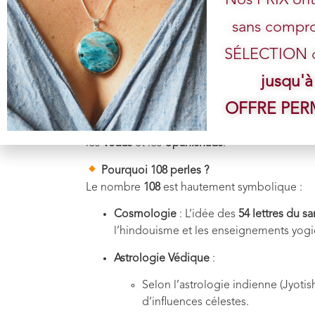
sans compro
Le
mala
est un collier de perles utilisé dans les
SÉLECTION de
méditation
et le
japa
(récitation de mantras).
jusqu'à
🕉
Histoire et Sy
OFFRE PE
Origine
: Le mala remonte à plusieurs mill
les
Védas
et les
Upanishads
.
Pourquoi 108 perles ?
Le nombre
108
est hautement symbolique :
Cosmologie
: L’idée des
54 lettres du s
l’hindouisme et les enseignements yogi
Astrologie Védique
:
Selon l’astrologie indienne (Jyotish
d’influences célestes.