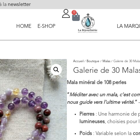
à la
newsletter
0
HOME
E-SHOP
LA MARQ
Accueil
/
Boutique
/
Malas
/ Galerie de 30 Mala
Galerie de 30 Mala
Mala minéral de 108 perles
“
Méditer avec un mala, c’est comm
nous guide vers l’ultime vérité
.”
Pierres
: Une harmonie de pi
lumineuses
, choisies pour 
Poids
: Variable selon la
co