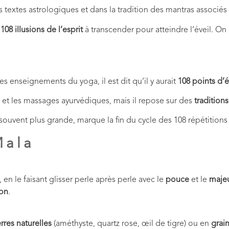
s textes astrologiques et dans la tradition des mantras associés
e
108 illusions de l’esprit
à transcender pour atteindre l’éveil. On
s enseignements du yoga, il est dit qu’il y aurait
108 points d’
 et les massages ayurvédiques, mais il repose sur des
traditions
ouvent plus grande, marque la fin du cycle des 108 répétitions e
Mala
 en le faisant glisser perle après perle avec le
pouce
et le
maje
ion
.
rres naturelles
(améthyste, quartz rose, œil de tigre) ou en
grai