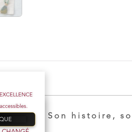
l’EXCELLENCE
accessibles.
perles :
Son histoire, so
IQUE
 email
t CHANGÉ,