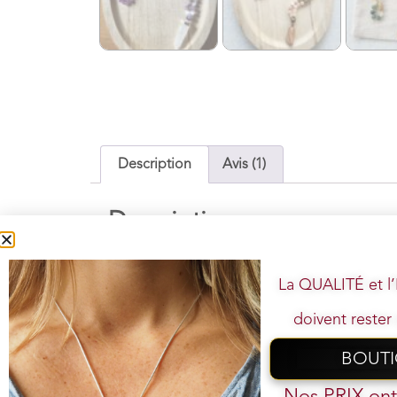
Description
Avis (1)
Description
La QUALITÉ et 
doivent rester 
Mala de 108 
BOUT
Votre
Nos PRIX on