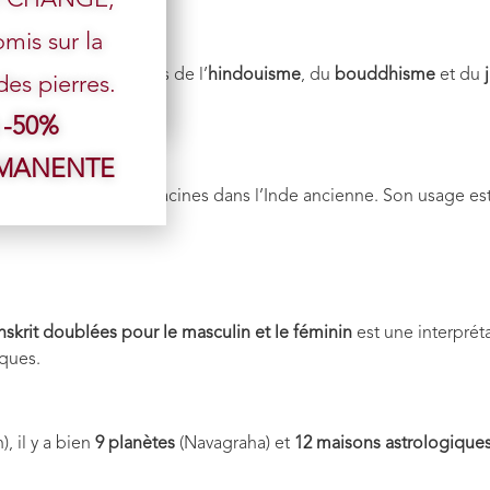
mis sur la
 traditions spirituelles de l’
hindouisme
, du
bouddhisme
et du
s pierres.
 -50%
mbolisme
RMANENTE
énaires et trouve ses racines dans l’Inde ancienne. Son usage
anskrit doublées pour le masculin et le féminin
est une interprét
ques.
), il y a bien
9 planètes
(Navagraha) et
12 maisons astrologique