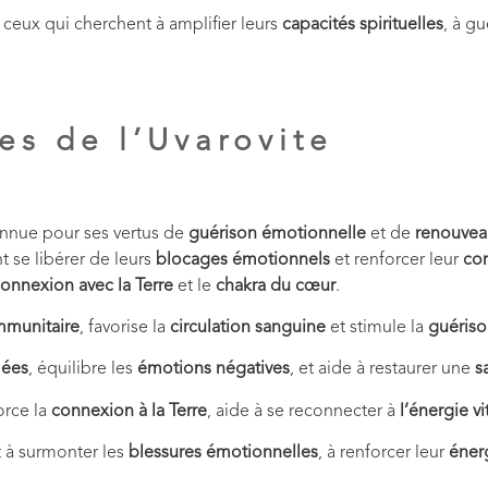
 ceux qui cherchent à amplifier leurs
capacités spirituelles
, à g
es de l’Uvarovite
connue pour ses vertus de
guérison émotionnelle
et de
renouveau
t se libérer de leurs
blocages émotionnels
et renforcer leur
con
onnexion avec la Terre
et le
chakra du cœur
.
mmunitaire
, favorise la
circulation sanguine
et stimule la
guériso
mées
, équilibre les
émotions négatives
, et aide à restaurer une
s
orce la
connexion à la Terre
, aide à se reconnecter à
l’énergie vi
t à surmonter les
blessures émotionnelles
, à renforcer leur
énerg