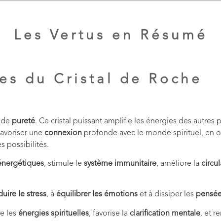
Les Vertus en Résumé
es du Cristal de Roche
 de
pureté
. Ce cristal puissant amplifie les énergies des autres
 favoriser une
connexion
profonde avec le monde spirituel, en of
s possibilités.
 énergétiques
, stimule le
système immunitaire
, améliore la
circu
duire le stress
, à
équilibrer les émotions
et à dissiper les
pensée
ie les
énergies spirituelles
, favorise la
clarification mentale
, et r