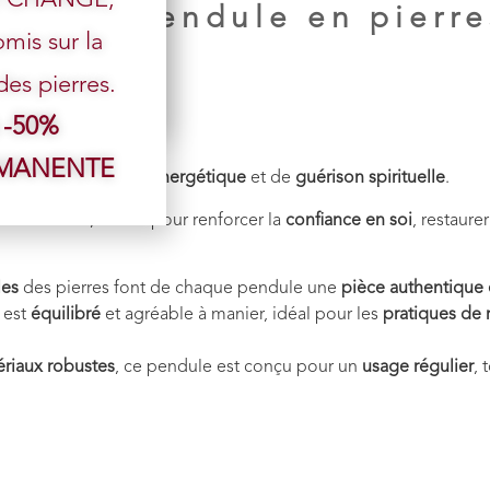
sir ce pendule en pierre
mis sur la
s pierres.
 -50%
RMANENTE
rté
, d’
amplification énergétique
et de
guérison spirituelle
.
motionnelle
, idéale pour renforcer la
confiance en soi
, restaurer 
les
des pierres font de chaque pendule une
pièce authentique 
 est
équilibré
et agréable à manier, idéal pour les
pratiques de 
riaux robustes
, ce pendule est conçu pour un
usage régulier
, 