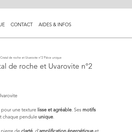
UE
CONTACT
AIDES & INFOS
ristal de roche et Uvarovite n°2 Pièce unique
al de roche et Uvarovite n°2
Uvarovite
pour une texture
lisse et agréable
. Ses
motifs
t chaque pendule
unique
.
 pierre de
clarté
, d’
amplification énergétique
et