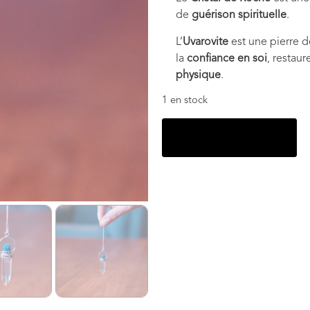
de
guérison spirituelle
.
L’
Uvarovite
est une pierre 
la
confiance en soi
, restaure
physique
.
1 en stock
Ajouter au panier