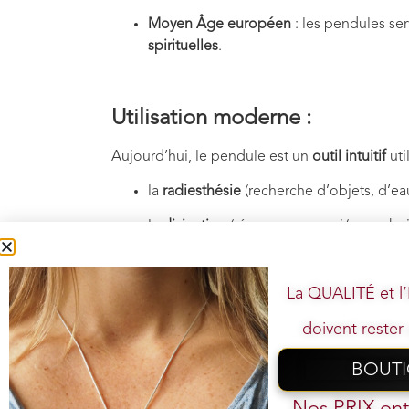
Moyen Âge européen
: les pendules ser
spirituelles
.
Utilisation moderne :
Aujourd’hui, le pendule est un
outil intuitif
uti
la
radiesthésie
(recherche d’objets, d’ea
la
divination
(réponses par oui/non, choi
les
soins énergétiques
(harmonisation de
La QUALITÉ et 
le
travail spirituel
(connexion à l’inconsci
doivent rester 
BOUT
Votre
Nos PRIX on