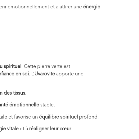
uérir émotionnellement et à attirer une
énergie
 spirituel
. Cette pierre verte est
fiance en soi
. L’
Uvarovite
apporte une
n des tissus
.
anté émotionnelle
stable.
tale
et favorise un
équilibre spirituel
profond.
ie vitale
et à
réaligner leur cœur
.