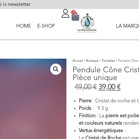
à la
newsletter
0
HOME
E-SHOP
LA MARQ
Accueil
/
Boutique
/
Pendules
/ Pendule Cône C
Pendule Cône Crist
Pièce unique
49,00
€
39,00
€
Pierre
: Cristal de roche et 
Poids
: 9.3 g
Finition
: La
pierre est polie
et couleurs naturels
renden
Vertus énergétiques
:
Le
Cristal de Roche
est une