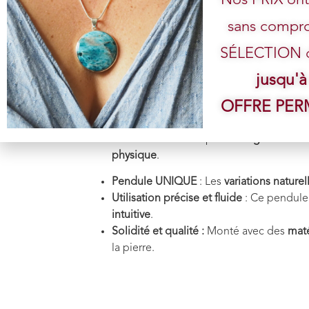
Pourquoi choi
sans compro
SÉLECTION de
jusqu'à
Propriétés énergétiques
:
OFFRE PE
Le
Cristal de Roche
est une pierre de
cla
L’
Uvarovite
est une pierre de
guérison é
physique
.
Pendule UNIQUE
: Les
variations naturel
Utilisation précise et fluide
: Ce pendule
intuitive
.
Solidité et qualité :
Monté avec des
maté
la pierre.