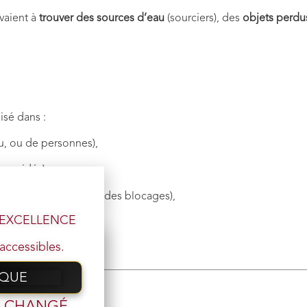
vaient à
trouver des sources d’eau
(sourciers), des
objets perdu
lisé dans :
u, ou de personnes),
x guidés),
s chakras, détection des blocages),
l’EXCELLENCE
ent ou aux guides).
accessibles.
IQUE
 email
t CHANGÉ,