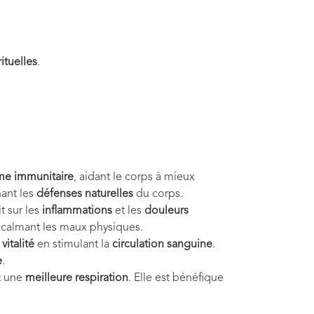
rituelles
.
ème immunitaire
, aidant le corps à mieux
ant les
défenses naturelles
du corps.
it sur les
inflammations
et les
douleurs
calmant les maux physiques.
a
vitalité
en stimulant la
circulation sanguine
.
e
.
t une
meilleure respiration
. Elle est bénéfique