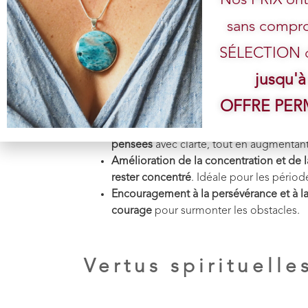
sans compro
Vertus mentale
s :
SÉLECTION de
jusqu'à
Calme l’esprit et réduit le stress
: La tur
OFFRE PE
relâchant les
tensions
. Idéal pour les pe
Renforcement de la confiance en soi et
pensées
avec clarté, tout en augmentan
Amélioration de la concentration et de l
rester concentré
. Idéale pour les pério
Encouragement à la persévérance et à l
courage
pour surmonter les obstacles.
Vertus spirituelles