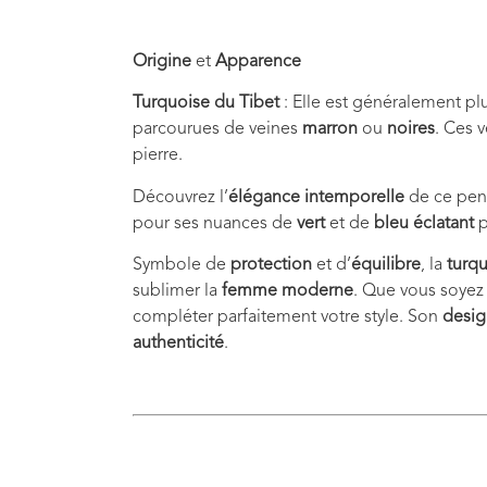
Origine
et
Apparence
Turquoise du Tibet
: Elle est généralement pl
parcourues de veines
marron
ou
noires
. Ces 
pierre.
Découvrez l’
élégance intemporelle
de ce pen
pour ses nuances de
vert
et de
bleu éclatant
p
Symbole de
protection
et d’
équilibre
, la
turq
sublimer la
femme moderne
. Que vous soye
compléter parfaitement votre style. Son
desig
authenticité
.