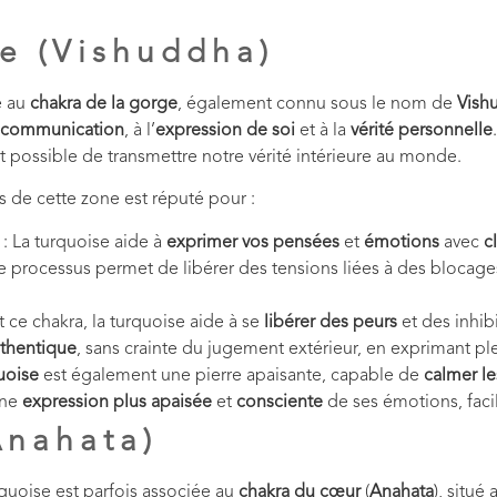
e (Vishuddha)
e au
chakra de la gorge
, également connu sous le nom de
Vish
communication
, à l’
expression de soi
et à la
vérité personnelle
t possible de transmettre notre vérité intérieure au monde.
 de cette zone est réputé pour :
: La turquoise aide à
exprimer vos pensées
et
émotions
avec
c
e processus permet de libérer des tensions liées à des blocage
t ce chakra, la turquoise aide à se
libérer des peurs
et des inhib
thentique
, sans crainte du jugement extérieur, en exprimant p
uoise
est également une pierre apaisante, capable de
calmer l
une
expression plus apaisée
et
consciente
de ses émotions, facili
Anahata)
urquoise est parfois associée au
chakra du cœur
(
Anahata
), situé