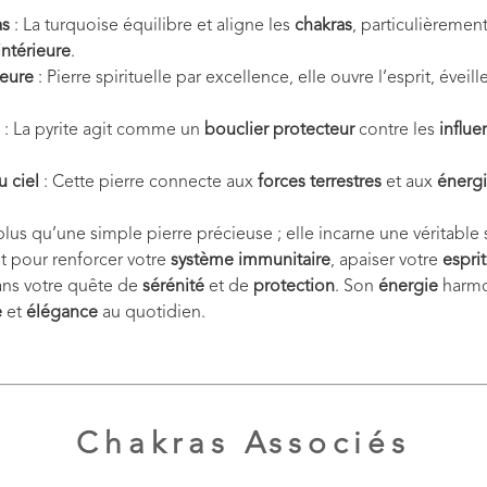
as
: La turquoise équilibre et aligne les
chakras
, particulièremen
ntérieure
.
ieure
: Pierre spirituelle par excellence, elle ouvre l’esprit, éveille
: La pyrite agit comme un
bouclier protecteur
contre les
influe
u ciel
: Cette pierre connecte aux
forces terrestres
et aux
énerg
lus qu’une simple pierre précieuse ; elle incarne une véritable 
t pour renforcer votre
système immunitaire
, apaiser votre
esprit
ans votre quête de
sérénité
et de
protection
. Son
énergie
harmon
e
et
élégance
au quotidien.
Chakras Associés