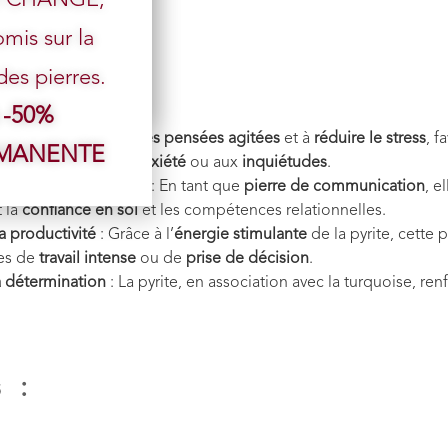
mis sur la
s pierres.
 -50%
quoise aide à
calmer les pensées agitées
et à
réduire le stress
, f
RMANENTE
rsonnes sujettes à l’
anxiété
ou aux
inquiétudes
.
 de la communication
: En tant que
pierre de communication
, e
t la
confiance en soi
et les compétences relationnelles.
a productivité
: Grâce à l’
énergie stimulante
de la pyrite, cette 
des de
travail intense
ou de
prise de décision
.
a détermination
: La pyrite, en association avec la turquoise, ren
 :