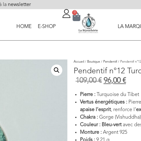
à la
newsletter
0
HOME
E-SHOP
LA MARQ
Accueil
/
Boutique
/
Pendentif
/ Pendentif n°12
Pendentif n°12 Tur
109,00
€
96,00
€
Pierre :
Turquoise du Tibet
Vertus énergétiques :
Pierr
apaise l’esprit
, renforce l’
ex
Chakra :
Gorge (Vishuddha)
Couleur : Bleu-vert
avec des
Monture :
Argent 925
Poids :
9.21 g