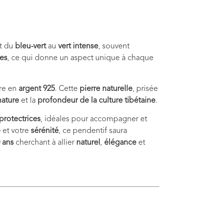
nt du
bleu-vert
au
vert intense
, souvent
es
, ce qui donne un aspect unique à chaque
dre en
argent 925
. Cette
pierre naturelle
, prisée
nature
et la
profondeur de la culture tibétaine
.
protectrices
, idéales pour accompagner et
e
et votre
sérénité
, ce pendentif saura
0 ans
cherchant à allier
naturel
,
élégance
et