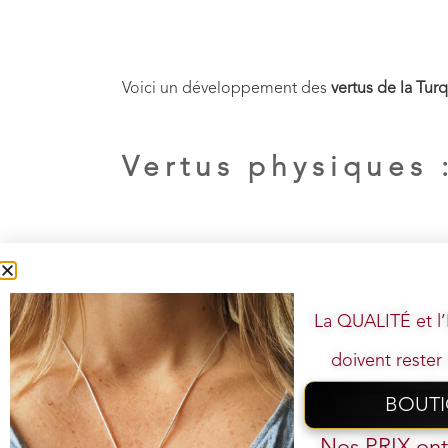
Voici un développement des
vertus de la Tur
Vertus physiques 
Renforcement du
système immunitaire
:
résister aux infections
et aux
maladies
. 
Soulagement des inflammations et des 
La QUALITÉ et 
chroniques
, notamment
articulaires
et
m
Amélioration de la circulation sanguine
doivent rester 
Cela améliore l’
oxygénation des tissus
, 
Soutien à la régénération des tissus et à 
BOUT
Votre
pour les
voies respiratoires
, apaisant les
Nos PRIX on