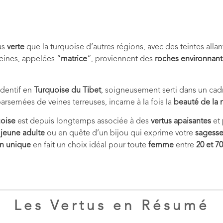
us
verte
que la turquoise d’autres régions, avec des teintes alla
veines, appelées “
matrice
“, proviennent des
roches environnant
dentif en
Turquoise du Tibet
, soigneusement serti dans un ca
arsemées de veines terreuses, incarne à la fois la
beauté de la 
uoise
est depuis longtemps associée à des
vertus apaisantes
et
z
jeune adulte
ou en quête d’un bijou qui exprime votre
sagess
n unique
en fait un choix idéal pour toute
femme
entre
20 et 7
Les Vertus en Résumé