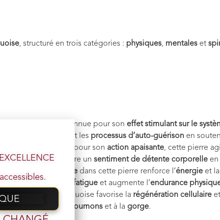
quoise
, structuré en trois catégories :
physiques
,
mentales
et
spi
:
 La turquoise est reconnue pour son
effet stimulant sur le syst
Elle favorise également les
processus d’auto-guérison
en souten
douleurs
: Appréciée pour son
action apaisante
, cette pierre ag
l’EXCELLENCE
usculaires
. Elle procure un
sentiment de détente corporelle
en 
: La présence de
pyrite
dans cette pierre renforce l’
énergie
et l
accessibles.
aide à lutter contre la
fatigue
et augmente l’
endurance physiqu
la respiration
: La turquoise favorise la
régénération cellulaire
e
IQUE
 email
 affections liées aux
poumons
et à la
gorge
.
t CHANGÉ,