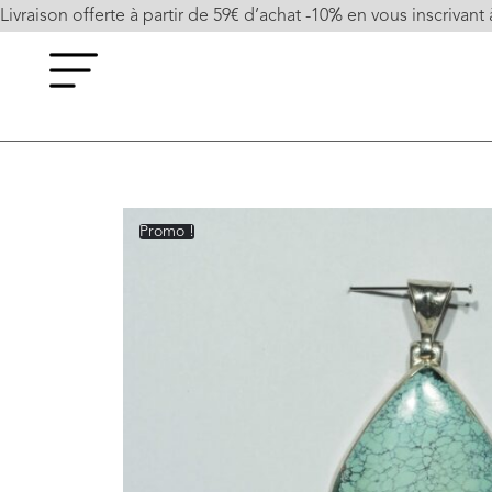
Livraison offerte à partir de 59€ d’achat -10% en vous inscrivant 
Promo !