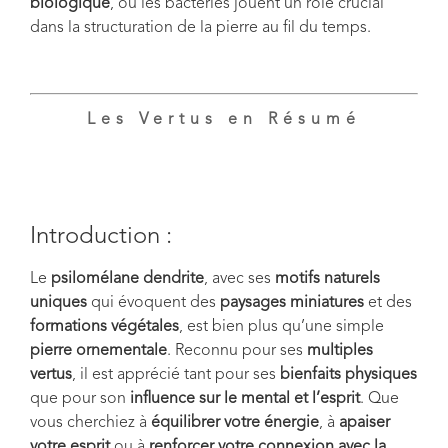
biologique
, où les bactéries jouent un rôle crucial
dans la structuration de la pierre au fil du temps.
Les Vertus en Résumé
Introduction :
Le
psilomélane dendrite
, avec ses
motifs naturels
uniques
qui évoquent des
paysages miniatures
et des
formations végétales
, est bien plus qu’une simple
pierre ornementale
. Reconnu pour ses
multiples
vertus
, il est apprécié tant pour ses
bienfaits physiques
que pour son
influence sur le mental et l’esprit
. Que
vous cherchiez à
équilibrer votre énergie
, à
apaiser
votre esprit
ou à
renforcer votre connexion avec la