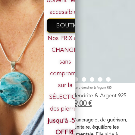
doivent rester
accessibles.
BOUTIQUE
Nos PRIX ont
CHANGÉ,
sans
Votre email
compromis
sur la
Accueil
/
Boutique
/
Pendentif
/ Pendentif n°4 Psilomélane dendrite & Argent 925
Pendentif n°4 Psilomélane dendrite & Argent 925
SÉLECTION
119,00
€
99,00
€
des pierres.
Pierre
: P
silomélane dendrite
jusqu'à -50%
Vertus énergétiques
:
Pierre d’ancrage
et de
guérison
,
elle
renforce le système immunitaire
,
équilibre les
OFFRE
émotions
, et favorise la
clarté mentale
. Elle aide à