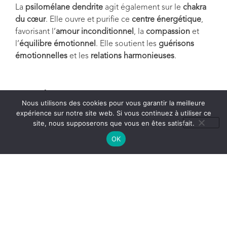
La
psilomélane dendrite
agit également sur le
chakra
du cœur
. Elle ouvre et purifie ce
centre énergétique
,
favorisant l’
amour inconditionnel
, la
compassion
et
l’
équilibre émotionnel
. Elle soutient les
guérisons
émotionnelles
et les
relations harmonieuses
.
Conclusion :
Nous utilisons des cookies pour vous garantir la meilleure
expérience sur notre site web. Si vous continuez à utiliser ce
site, nous supposerons que vous en êtes satisfait.
Porter une
pierre de psilomélane dendrite
, c’est inviter
OK
équilibre
,
clarté
et
transformation
dans votre
quotidien. Que ce soit pour
harmoniser votre corps
,
apaiser vos pensées
ou
favoriser une introspection
profonde
, cette pierre agit comme un
allié précieux
.
Elle symbolise l’union entre la
beauté brute de la
nature
et la
quête intérieure d’harmonie et de
sérénité
.