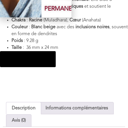
éliminer les blocages énergétiques
et soutient le
PERMANENTE
développement spirituel
.
Chakra
:
Racine
(Muladhara),
Cœur
(Anahata)
Couleur
:
Blanc beige
avec des
inclusions noires
, souvent
en forme de dendrites
Poids
: 9.28 g
Taille
: 36 mm x 24 mm
Ajouter au panier
Description
Informations complémentaires
Avis (0)