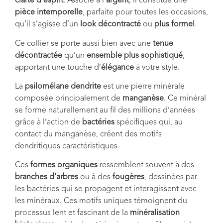
clarté d’esprit
. Associé à l’
argent
, il constitue une
pièce intemporelle
, parfaite pour toutes les occasions,
qu’il s’agisse d’un
look décontracté
ou
plus formel
.
Ce collier se porte aussi bien avec une
tenue
décontractée
qu’un
ensemble plus sophistiqué
,
apportant une touche d’
élégance
à votre style.
La
psilomélane dendrite
est une pierre minérale
composée principalement de
manganèse
. Ce minéral
se forme naturellement au fil des millions d’années
grâce à l’action de
bactéries
spécifiques qui, au
contact du manganèse, créent des motifs
dendritiques caractéristiques.
Ces
formes organiques
ressemblent souvent à des
branches d’arbres
ou à des
fougères
, dessinées par
les bactéries qui se propagent et interagissent avec
les minéraux. Ces motifs uniques témoignent du
processus lent et fascinant de la
minéralisation