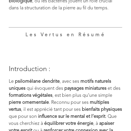
biologique
, où les bactéries jouent un rôle crucial
dans la structuration de la pierre au fil du temps.
Les Vertus en Résumé
Introduction :
Le
psilomélane dendrite
, avec ses
motifs naturels
uniques
qui évoquent des
paysages miniatures
et des
formations végétales
, est bien plus qu’une simple
pierre ornementale
. Reconnu pour ses
multiples
vertus
, il est apprécié tant pour ses
bienfaits physiques
que pour son
influence sur le mental et l’esprit
. Que
vous cherchiez à
équilibrer votre énergie
, à
apaiser
votre esprit
ou à
renforcer votre connexion avec la