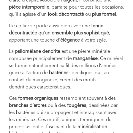
clarté d’esprit
. Associé à l’
argent
, il constitue une
pièce intemporelle
, parfaite pour toutes les occasions,
qu’il s’agisse d’un
look décontracté
ou
plus formel
.
Ce collier se porte aussi bien avec une
tenue
décontractée
qu’un
ensemble plus sophistiqué
,
apportant une touche d’
élégance
à votre style.
La
psilomélane dendrite
est une pierre minérale
composée principalement de
manganèse
. Ce minéral
se forme naturellement au fil des millions d’années
grâce à l’action de
bactéries
spécifiques qui, au
contact du manganèse, créent des motifs
dendritiques caractéristiques.
Ces
formes organiques
ressemblent souvent à des
branches d’arbres
ou à des
fougères
, dessinées par
les bactéries qui se propagent et interagissent avec
les minéraux. Ces motifs uniques témoignent du
processus lent et fascinant de la
minéralisation