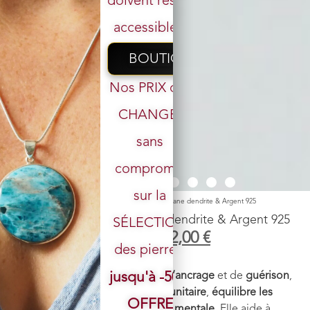
doivent rester
accessibles.
BOUTIQUE
Nos PRIX ont
CHANGÉ,
sans
Votre email
compromis
sur la
Accueil
/
Boutique
/
Pendentif
/ Pendentif n°8 Psilomélane dendrite & Argent 925
Pendentif n°8 Psilomélane dendrite & Argent 925
SÉLECTION
109,00
€
82,00
€
des pierres.
Pierre
: P
silomélane dendrite
jusqu'à -50%
Vertus énergétiques
:
Pierre d’ancrage
et de
guérison
,
elle
renforce le système immunitaire
,
équilibre les
OFFRE
émotions
, et favorise la
clarté mentale
. Elle aide à