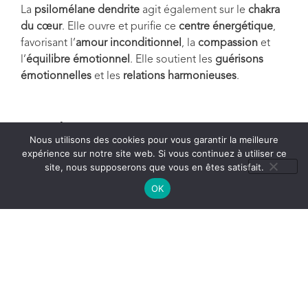
La
psilomélane dendrite
agit également sur le
chakra
du cœur
. Elle ouvre et purifie ce
centre énergétique
,
favorisant l’
amour inconditionnel
, la
compassion
et
l’
équilibre émotionnel
. Elle soutient les
guérisons
émotionnelles
et les
relations harmonieuses
.
Conclusion :
Nous utilisons des cookies pour vous garantir la meilleure
expérience sur notre site web. Si vous continuez à utiliser ce
site, nous supposerons que vous en êtes satisfait.
Porter une
pierre de psilomélane dendrite
, c’est inviter
OK
équilibre
,
clarté
et
transformation
dans votre
quotidien. Que ce soit pour
harmoniser votre corps
,
apaiser vos pensées
ou
favoriser une introspection
profonde
, cette pierre agit comme un
allié précieux
.
Elle symbolise l’union entre la
beauté brute de la
nature
et la
quête intérieure d’harmonie et de
sérénité
.