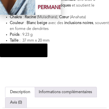
éliminer les blocages énergétiques
et soutient le
PERMANENTE
développement spirituel
.
Chakra
:
Racine
(Muladhara),
Cœur
(Anahata)
Couleur
:
Blanc beige
avec des
inclusions noires
, souvent
en forme de dendrites
Poids
: 9.23 g
Taille
: 37 mm x 20 mm
Ajouter au panier
Description
Informations complémentaires
Avis (0)