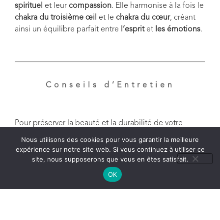
spirituel
et leur
compassion
. Elle harmonise à la fois le
chakra du troisième œil
et le
chakra du cœur
, créant
ainsi un équilibre parfait entre
l’esprit
et
les émotions
.
Conseils d’Entretien
Pour préserver la beauté et la durabilité de votre
pendentif en
azurite dioptase
, voici quelques
Nous utilisons des cookies pour vous garantir la meilleure
recommandations importantes :
expérience sur notre site web. Si vous continuez à utiliser ce
site, nous supposerons que vous en êtes satisfait.
OK
Éviter l’eau et les produits chimiques