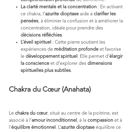
compréhension profonde
de soi-même.
La clarté mentale et la concentration
: En activant
ce chakra, l’
azurite dioptase
aide à
clarifier les
pensées
, à éliminer la confusion et à améliorer la
concentration, idéale pour prendre des
décisions réfléchies
.
L’éveil spirituel
: Cette pierre soutient les
expériences de
méditation profonde
et favorise
le
développement spirituel
. Elle permet d’
élargir
la conscience
et d’explorer des
dimensions
spirituelles plus subtiles
.
Chakra du Cœur (Anahata)
Le
chakra du cœur
, situé au centre de la poitrine, est
associé à l’
amour inconditionnel
, à la
compassion
et à
l’
équilibre émotionnel
. L’
azurite dioptase
équilibre ce