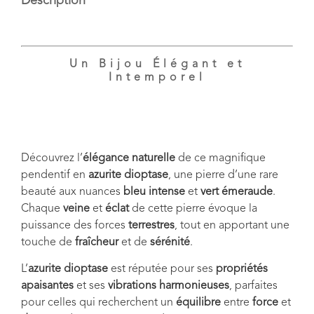
Description
Un Bijou Élégant et
Intemporel
Découvrez l’
élégance naturelle
de ce magnifique
pendentif en
azurite dioptase
, une pierre d’une rare
beauté aux nuances
bleu intense
et
vert émeraude
.
Chaque
veine
et
éclat
de cette pierre évoque la
puissance des forces
terrestres
, tout en apportant une
touche de
fraîcheur
et de
sérénité
.
L’
azurite dioptase
est réputée pour ses
propriétés
apaisantes
et ses
vibrations harmonieuses
, parfaites
pour celles qui recherchent un
équilibre
entre
force
et