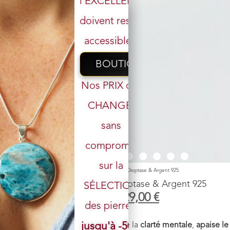
l’EXCELLENCE
doivent rester
accessibles.
BOUTIQUE
Nos PRIX ont
CHANGÉ,
sans
Votre email
compromis
sur la
Accueil
/
Boutique
/
Pendentif
/ Pendentif n°4 Azurite Dioptase & Argent 925
Pendentif n°4 Azurite Dioptase & Argent 925
SÉLECTION
299,00
€
229,00
€
des pierres.
Pierre :
azurite dioptase
jusqu'à -50%
Vertus énergétiques :
Favorise la
clarté mentale
,
apaise le