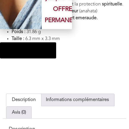
stress
, et renforce l’
intuition
et la protection
spirituelle
.
OFFRE
Chakra :
3ème Oeil
(Ajna),
Coeur
(anahata)
Couleur : Bleu,
nuance de
vert emeraude.
PERMANENTE
Monture :
Argent 925
Poids :
31.86 g
Taille :
6.3
mm x 3.3 mm
Ajouter au panier
Description
Informations complémentaires
Avis (0)