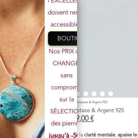
l’EXCELLENCE
doivent rester
accessibles.
BOUTIQUE
Nos PRIX ont
CHANGÉ,
sans
Votre email
compromis
sur la
Accueil
/
Boutique
/
Pendentif
/ Pendentif n°5 Azurite Dioptase & Argent 925
Pendentif n°5 Azurite Dioptase & Argent 925
SÉLECTION
119,00
€
99,00
€
des pierres.
Pierre :
azurite dioptase
jusqu'à -50%
Vertus énergétiques :
Favorise la
clarté mentale
,
apaise le