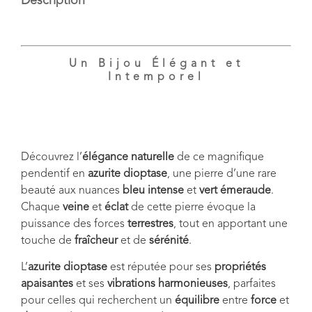
Description
Un Bijou Élégant et
Intemporel
Découvrez l’
élégance naturelle
de ce magnifique
pendentif en
azurite dioptase
, une pierre d’une rare
beauté aux nuances
bleu intense
et
vert émeraude
.
Chaque
veine
et
éclat
de cette pierre évoque la
puissance des forces
terrestres
, tout en apportant une
touche de
fraîcheur
et de
sérénité
.
L’
azurite dioptase
est réputée pour ses
propriétés
apaisantes
et ses
vibrations harmonieuses
, parfaites
pour celles qui recherchent un
équilibre
entre
force
et