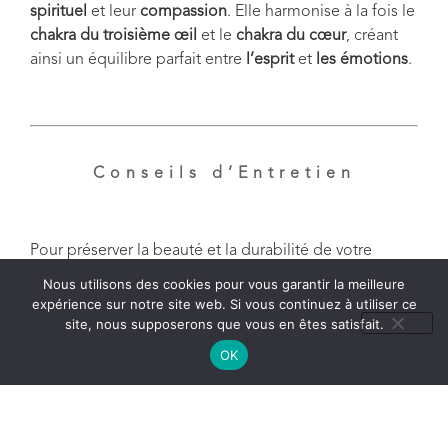
spirituel
et leur
compassion
. Elle harmonise à la fois le
chakra du troisième œil
et le
chakra du cœur
, créant
ainsi un équilibre parfait entre
l’esprit
et
les émotions
.
Conseils d’Entretien
Pour préserver la beauté et la durabilité de votre
pendentif en
azurite dioptase
, voici quelques
Nous utilisons des cookies pour vous garantir la meilleure
recommandations importantes :
expérience sur notre site web. Si vous continuez à utiliser ce
site, nous supposerons que vous en êtes satisfait.
OK
Éviter l’eau et les produits chimiques