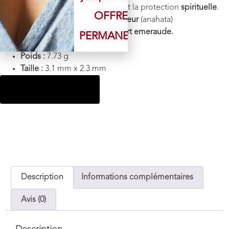
stress
, et renforce l’
intuition
et la protection
spirituelle
.
OFFRE
Chakra :
3ème Oeil
(Ajna),
Coeur
(anahata)
Couleur : Bleu,
nuance de
vert emeraude.
PERMANENTE
Monture :
Argent 925
Poids :
7.73 g
Taille :
3.1
mm x 2.3 mm
Ajouter au panier
Description
Informations complémentaires
Avis (0)