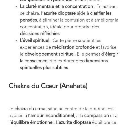
compréhension profonde
de soi-même.
La clarté mentale et la concentration
: En activant
ce chakra, l’
azurite dioptase
aide à
clarifier les
pensées
, à éliminer la confusion et à améliorer la
concentration, idéale pour prendre des
décisions réfléchies
.
L’éveil spirituel
: Cette pierre soutient les
expériences de
méditation profonde
et favorise
le
développement spirituel
. Elle permet d’
élargir
la conscience
et d’explorer des
dimensions
spirituelles plus subtiles
.
Chakra du Cœur (Anahata)
Le
chakra du cœur
, situé au centre de la poitrine, est
associé à l’
amour inconditionnel
, à la
compassion
et à
l’
équilibre émotionnel
. L’
azurite dioptase
équilibre ce