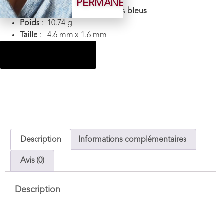
PERMANENTE
Couleur
:
Gris
avec des reflets
bleus
Poids
: 10.74 g
Taille
: 4.6 mm x 1.6 mm
Ajouter au panier
Description
Informations complémentaires
Avis (0)
Description