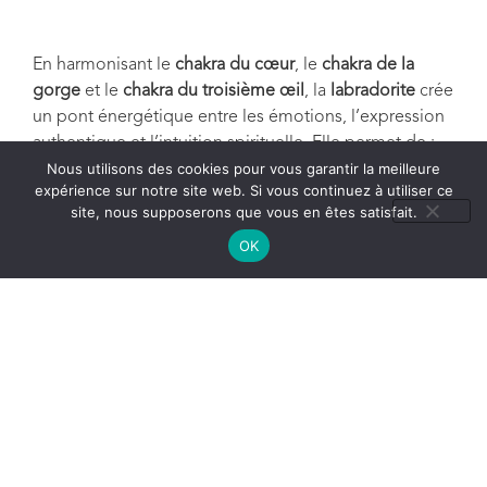
En harmonisant le
chakra du cœur
, le
chakra de la
gorge
et le
chakra du troisième œil
, la
labradorite
crée
un pont énergétique entre les émotions, l’expression
authentique et l’intuition spirituelle. Elle permet de :
Nous utilisons des cookies pour vous garantir la meilleure
Communiquer ses besoins et sentiments
avec
expérience sur notre site web. Si vous continuez à utiliser ce
douceur et sincérité, en favorisant une
site, nous supposerons que vous en êtes satisfait.
expression claire et apaisée.
OK
Renforcer la confiance en soi
, en libérant les
peurs liées au jugement des autres et en
encourageant une communication fluide.
Vivre des relations harmonieuses
, où les
échanges se font avec
respect
,
bienveillance
et
compassion
.