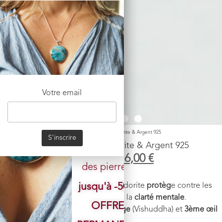
accessibles.
BOUTIQUE
Nos PRIX ont
CHANGÉ,
sans
Votre email
compromis
sur la
Accueil
/
Boutique
/
Pendentif
/ Pendentif n°1 Labradorite & Argent 925
Pendentif n°1 Labradorite & Argent 925
SÉLECTION
149,00
€
116,00
€
des pierres.
Pierre
:
Labradorite
jusqu'à -50%
Vertus énergétiques
:
La labradorite
protèg
e contre les
énergies négatives
et favorise la
clarté mentale
.
OFFRE
Chakra
:
Cœur
(Anahata),
gorge
(Vishuddha) et
3ème œil
(Ajna).