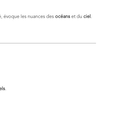
é, évoque les nuances des
océans
et du
ciel
.
els
.