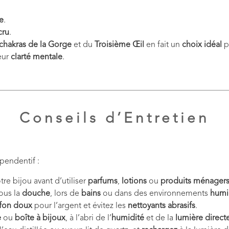
e
.
cru
.
chakras de la Gorge
et du
Troisième Œil
en fait un
choix idéal
p
eur
clarté mentale
.
Conseils d’Entretien
pendentif :
otre bijou avant d’utiliser
parfums
,
lotions
ou
produits ménager
sous la
douche
, lors de
bains
ou dans des environnements
humi
ffon doux
pour l’argent et évitez les
nettoyants abrasifs
.
e
ou
boîte à bijoux
, à l’abri de l’
humidité
et de la
lumière direct