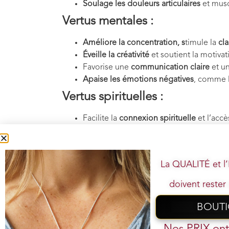
Soulage les douleurs articulaires
et musc
Vertus mentales :
Améliore la concentration, s
timule la
cl
Éveille la créativité
et soutient la motivat
Favorise une
communication claire
et un
Apaise les émotions négatives
, comme la
Vertus spirituelles :
Facilite la
connexion spirituelle
et l’accè
Ouvre le
chakra du Troisième Œil
, stimul
Rétablit l’
harmonie intérieure
en équilibr
Soutient la
manifestation des intentions
La QUALITÉ et 
doivent rester 
BOUT
Votre
Nos PRIX on