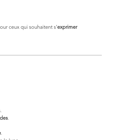
our ceux qui souhaitent s’
exprimer
s
.
des
.
e
.