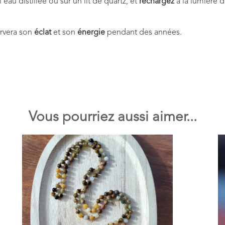
’eau distillée ou sur un lit de quartz, et
rechargez
à la lumière d
ervera son
éclat
et son
énergie
pendant des années.
Vous pourriez aussi aimer...