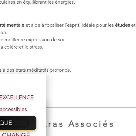
ulaires en équilibrant les énergies.
arté mentale
et aide à focaliser l’esprit, idéale pour les
études
et
ion.
e meilleure expression de soi.
 colère et le stress.
s à des états méditatifs profonds.
ant l’intuition.
ant les énergies.
et des rêves.
l’EXCELLENCE
accessibles.
IQUE
Chakras Associés
 email
t CHANGÉ,