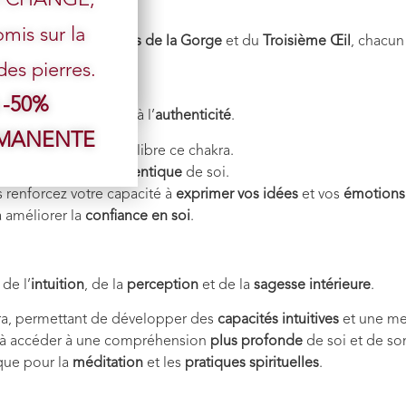
mis sur la
nt associée aux
chakras de la Gorge
et du
Troisième Œil
, chacun
s pierres.
)
 -50%
 la
communication
et à l’
authenticité
.
RMANENTE
antes
, stimule et équilibre ce chakra.
 une
expression authentique
de soi.
s renforcez votre capacité à
exprimer vos idées
et vos
émotions
à améliorer la
confiance en soi
.
 de l’
intuition
, de la
perception
et de la
sagesse intérieure
.
ra, permettant de développer des
capacités intuitives
et une mei
 à accéder à une compréhension
plus profonde
de soi et de so
ique pour la
méditation
et les
pratiques spirituelles
.