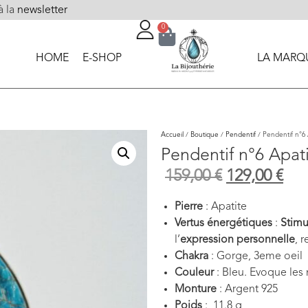
à la
newsletter
0
HOME
E-SHOP
LA MARQ
Accueil
/
Boutique
/
Pendentif
/ Pendentif n°6 
Pendentif n°6 Apat
159,00
€
129,00
€
Pierre
: Apatite
Vertus énergétiques
:
Stimu
l’
expression personnelle
, 
Chakra
: Gorge, 3eme oeil
Couleur
: Bleu. Evoque les
Monture
: Argent 925
Poids
: 11.8 g