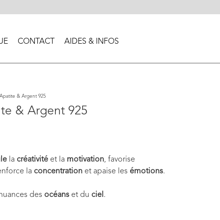
UE
CONTACT
AIDES & INFOS
Apatite & Argent 925
ite & Argent 925
le
la
créativité
et la
motivation
, favorise
renforce la
concentration
et apaise les
émotions
.
 nuances des
océans
et du
ciel
.