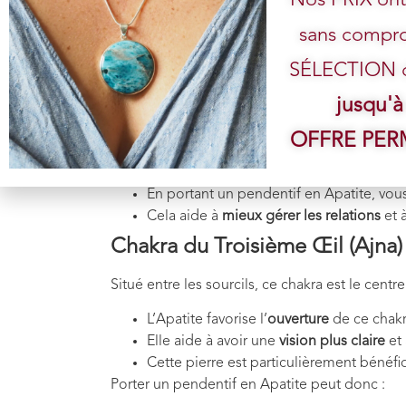
sans compro
L’
Apatite
bleue est une pierre particulièreme
SÉLECTION de
Chakra de la Gorge (Vishuddha
jusqu'à
Ce chakra est lié à l’
expression personnelle
, à
OFFRE PE
L’Apatite, avec ses
nuances bleues apais
Elle facilite une
communication claire
et
En portant un pendentif en Apatite, vou
Cela aide à
mieux gérer les relations
et 
Chakra du Troisième Œil (Ajna)
Situé entre les sourcils, ce chakra est le centre
L’Apatite favorise l’
ouverture
de ce chak
Elle aide à avoir une
vision plus claire
et
Cette pierre est particulièrement bénéf
Porter un pendentif en Apatite peut donc :