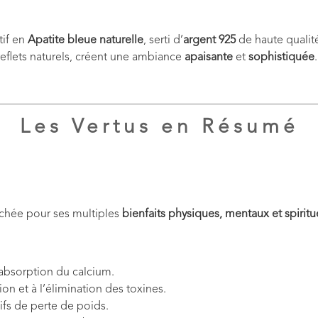
tif en
Apatite bleue naturelle
, serti d’
argent 925
de haute qualit
reflets naturels, créent une ambiance
apaisante
et
sophistiquée
.
Les Vertus en Résumé
rchée pour ses multiples
bienfaits physiques, mentaux et spiritu
l’absorption du calcium.
tion et à l’élimination des toxines.
ifs de perte de poids.