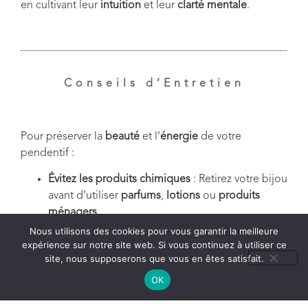
en cultivant leur
intuition
et leur
clarté mentale
.
Conseils d’Entretien
Pour préserver la
beauté
et l’
énergie
de votre
pendentif :
Évitez les produits chimiques
: Retirez votre bijou
avant d’utiliser
parfums
,
lotions
ou
produits
ménagers
.
Protégez-le de l’eau
: Ne le portez pas sous la
Nous utilisons des cookies pour vous garantir la meilleure
expérience sur notre site web. Si vous continuez à utiliser ce
douche
, lors de
bains
ou dans des
site, nous supposerons que vous en êtes satisfait.
environnements
humides
.
Nettoyez-le doucement
: Utilisez un
chiffon
OK
doux
pour l’argent et évitez les
nettoyants