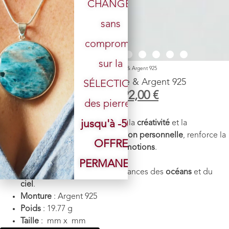
CHANGÉ,
sans
Votre email
compromis
sur la
Accueil
/
Boutique
/
Pendentif
/ Pendentif n°3 Apatite & Argent 925
Pendentif n°3 Apatite & Argent 925
SÉLECTION
229,00
€
192,00
€
des pierres.
Pierre
: Apatite
jusqu'à -50%
Vertus énergétiques
:
Stimule
la
créativité
et la
motivation
, favorise l’
expression personnelle
, renforce la
OFFRE
concentration
et apaise les
émotions
.
Chakra
: Gorge, 3eme oeil
PERMANENTE
Couleur
: Bleu. Evoque les nuances des
océans
et du
ciel
.
Monture
: Argent 925
Poids
: 19.77 g
Taille
: mm x mm