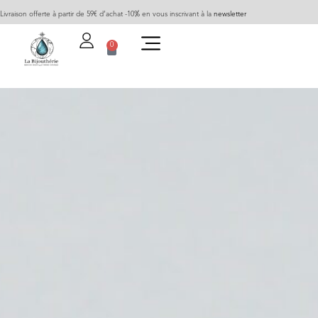
Livraison offerte à partir de 59€ d’achat -10% en vous inscrivant à la
newsletter
0