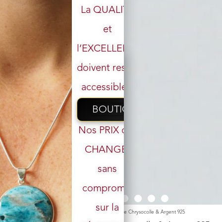
La QUALITÉ
et
l’EXCELLENCE
doivent rester
accessibles.
BOUTIQUE
Nos PRIX ont
CHANGÉ,
sans
Votre email
compromis
sur la
Accueil
/
Boutique
/
Pendentif
/ Pendentif n°2 Malachite Chrysocolle & Argent 925