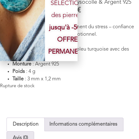
Pendentif n°2 Malachite Chrysocolle & Argent 925
SÉLECTION
74,00
€
des pierres.
Pierre
: Malachite Chrysocolle
jusqu'à -50%
Vertus énergétiques
: Apaisement du stress – confiance
en soi, favorise l’équilibre émotionnel.
OFFRE
Chakra
: Cœur et Gorge
Couleur
: Nuances de vert et bleu turquoise avec des
PERMANENTE
motifs naturels
Monture
: Argent 925
Poids
: 4 g
Taille
: 3 mm x 1,2 mm
Rupture de stock
Description
Informations complémentaires
Avis (0)