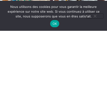
Nous utilisons des cookies pour vous garantir la meilleure
expérience sur notre site web. Si vous continuez à utiliser ce
site, nous supposerons que vous en êtes satisfait.
OK
Mala en Pierre : Apatite –
Mala en Pierre : Agathe –
Aventurine – Chrysocolle –
Jade multicolore – Grenat
Cristal de Roche – Modèle
vert – Oeil de tigre- Jaspe
Unique
Rouge – Jaspe Calcédoine –
1 en stock
Modèle Unique
1 en stock
189,00
€
129,00
€
169,00
€
119,00
€
Ajouter au panier
Ajouter au panier