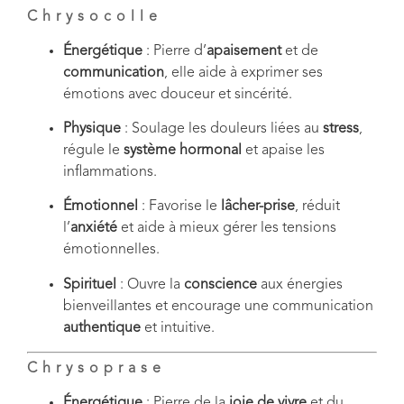
Chrysocolle
Énergétique
: Pierre d’
apaisement
et de
communication
, elle aide à exprimer ses
émotions avec douceur et sincérité.
Physique
: Soulage les douleurs liées au
stress
,
régule le
système hormonal
et apaise les
inflammations.
Émotionnel
: Favorise le
lâcher-prise
, réduit
l’
anxiété
et aide à mieux gérer les tensions
émotionnelles.
Spirituel
: Ouvre la
conscience
aux énergies
bienveillantes et encourage une communication
authentique
et intuitive.
Chrysoprase
Énergétique
: Pierre de la
joie de vivre
et du