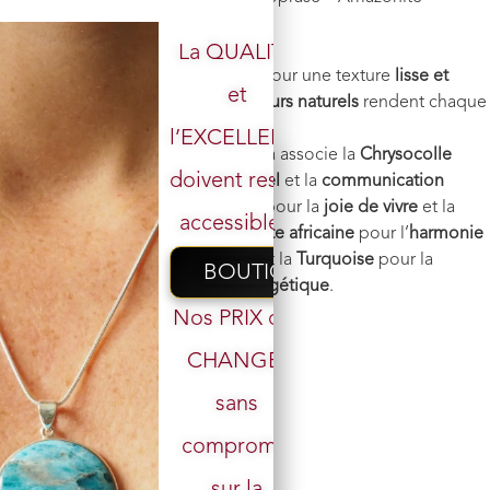
africaine – Turquoise –
Poids
: 49 g
La QUALITÉ
Finition
: La
pierre est polie
pour une texture
lisse et
et
agréable
. Ses
motifs et couleurs naturels
rendent chaque
pendule
unique
.
l’EXCELLENCE
Vertus énergétiques
: Ce mala associe la
Chrysocolle
doivent rester
pour l’
apaisement émotionnel
et la
communication
authentique
, la
Chrysoprase
pour la
joie de vivre
et la
accessibles.
guérison du cœur
, l’
Amazonite africaine
pour l’
harmonie
intérieure
et le
lâcher-prise
, et la
Turquoise
pour la
BOUTIQUE
protection
et l’
équilibre énergétique
.
Nos PRIX ont
1 en stock
CHANGÉ,
sans
Votre email
Ajouter au panier
compromis