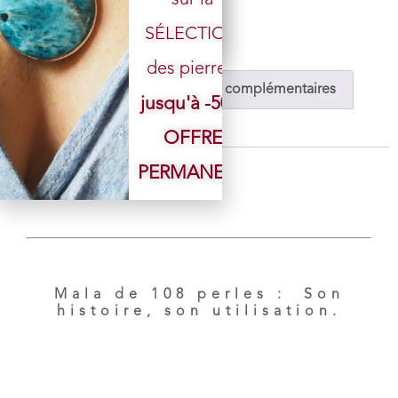
sur la
SÉLECTION
des pierres.
Description
Informations complémentaires
jusqu'à -50%
Avis (0)
OFFRE
PERMANENTE
Description
Mala de 108 perles :
Son
histoire, son utilisation.