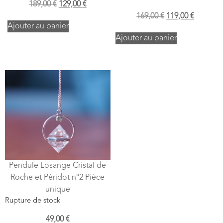
189,00
€
129,00
€
169,00
€
119,00
€
Ajouter au panier
Ajouter au panier
Pendule Losange Cristal de
Roche et Péridot n°2 Pièce
unique
Rupture de stock
49,00
€