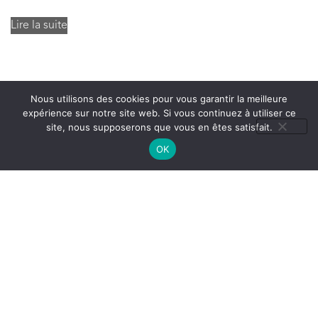
Lire la suite
Nous utilisons des cookies pour vous garantir la meilleure
expérience sur notre site web. Si vous continuez à utiliser ce
site, nous supposerons que vous en êtes satisfait.
OK
Livraison offerte
La livraison de votre colis est gratuite dès 59€ d’achat, partout en France
Emballage recyclés