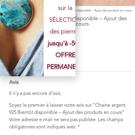
sur la
Accueil
/
Boutique
/
Chaine
/ Chaine argent 925 Bientôt disponible – Ajout des produits en cours
Chaine argent 925 Bientôt disponible – Ajout des
SÉLECTION
produits en cours
des pierres.
jusqu'à -50%
OFFRE
Avis (0)
PERMANENTE
Avis
Il n’y a pas encore d’avis.
Soyez le premier à laisser votre avis sur “Chaine argent
925 Bientôt disponible – Ajout des produits en cours”
Votre adresse e-mail ne sera pas publiée.
Les champs
obligatoires sont indiqués avec
*