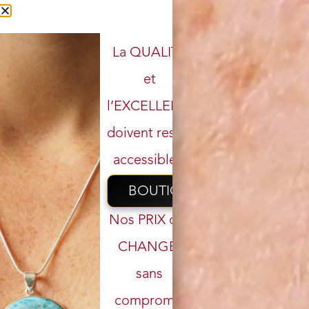
La QUALITÉ
et
l’EXCELLENCE
doivent rester
accessibles.
BOUTIQUE
Nos PRIX ont
CHANGÉ,
sans
Votre email
compromis