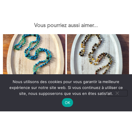
Vous pourriez aussi aimer...
Nous utilisons des cookies pour vous garantir la meilleure
expérience sur notre site web. Si vous continuez à utiliser ce
Mala en Pierre : Apatite –
Mala en Pierre : Agathe –
site, nous supposerons que vous en êtes satisfait.
Aventurine – Chrysocolle –
Jade multicolore – Grenat
OK
Cristal de Roche – Modèle
vert – Oeil de tigre- Jaspe
Unique
Rouge – Jaspe Calcédoine –
1 en stock
Modèle Unique
1 en stock
189,00
€
129,00
€