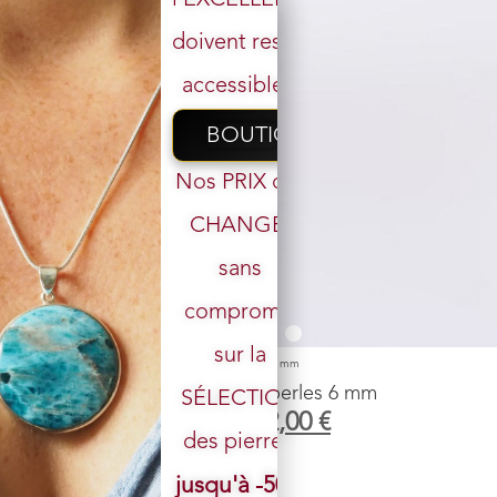
doivent rester
accessibles.
BOUTIQUE
Nos PRIX ont
CHANGÉ,
sans
Votre email
compromis
sur la
Accueil
/
Boutique
/
Bracelet
/ Bracelet Apatite perles 6 mm
Bracelet Apatite perles 6 mm
SÉLECTION
29,00
€
22,00
€
des pierres.
Pierre
: Apatite bleue
jusqu'à -50%
Taille des perles : 6
mm