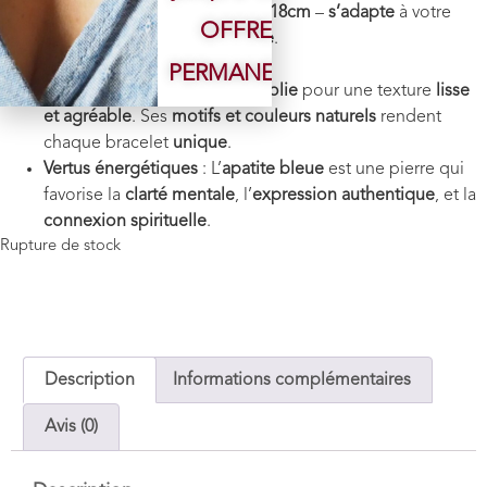
Longueur bracelet
: environ
18cm
–
s’adapte
à votre
OFFRE
poignet
grâce à son
élastique
.
Poids
: environ 10 g
PERMANENTE
Finition
: Chaque
pierre est polie
pour une texture
lisse
et agréable
. Ses
motifs et couleurs naturels
rendent
chaque bracelet
unique
.
Vertus énergétiques
: L’
apatite bleue
est une pierre qui
favorise la
clarté mentale
, l’
expression authentique
, et la
connexion spirituelle
.
Rupture de stock
Description
Informations complémentaires
Avis (0)