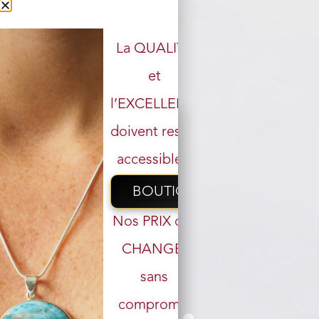
La QUALITÉ
et
l’EXCELLENCE
doivent rester
accessibles.
BOUTIQUE
Nos PRIX ont
CHANGÉ,
sans
Votre email
compromis