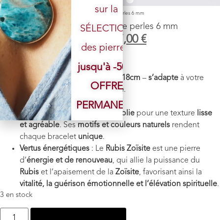
sur la
Accueil
/
Boutique
/
Bracelet
/ Bracelet Rubis Zoïsite perles 6 mm
Bracelet Rubis Zoïsite perles 6 mm
SÉLECTION
22,00
€
17,00
€
des pierres.
Pierre
: Rubis Zoïsite
jusqu'à -50%
Taille des perles :
6
mm
Longueur bracelet
: environ
18cm
–
s’adapte
à votre
OFFRE
poignet
grâce à son
élastique
.
Poids
: environ 10 g
PERMANENTE
Finition
: Chaque
pierre est polie
pour une texture
lisse
et agréable
. Ses
motifs et couleurs naturels
rendent
chaque bracelet
unique
.
Vertus énergétiques
: Le
Rubis Zoïsite
est une pierre
d’
énergie et de renouveau
, qui allie la puissance du
Rubis
et l’apaisement de la
Zoïsite
, favorisant ainsi la
vitalité, la guérison émotionnelle et l’élévation spirituelle
.
3 en stock