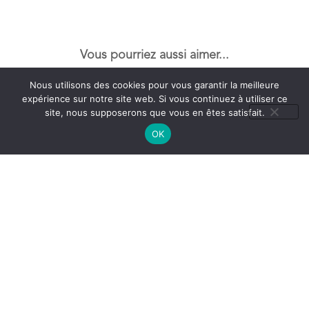
Vous pourriez aussi aimer...
Nous utilisons des cookies pour vous garantir la meilleure
expérience sur notre site web. Si vous continuez à utiliser ce
site, nous supposerons que vous en êtes satisfait.
OK
Mala en Pierre : Apatite –
Mala en Pierre : Agathe –
Aventurine – Chrysocolle –
Jade multicolore – Grenat
Cristal de Roche – Modèle
vert – Oeil de tigre- Jaspe
Unique
Rouge – Jaspe Calcédoine –
1 en stock
Modèle Unique
1 en stock
189,00
€
129,00
€