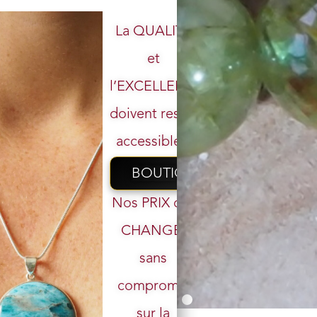
La QUALITÉ
et
l’EXCELLENCE
doivent rester
accessibles.
BOUTIQUE
Nos PRIX ont
CHANGÉ,
sans
Votre email
compromis
sur la