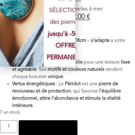
Accueil
/
Boutique
/
Bracelet
/ Bracelet Péridot perles 6 mm
Bracelet Péridot perles 6 mm
SÉLECTION
49,00
€
32,00
€
des pierres.
Pierre
: Péridot
jusqu'à -50%
Taille des perles :
6
mm
Longueur bracelet
: environ
18cm
–
s’adapte
à votre
OFFRE
poignet
grâce à son
élastique
.
Poids
: environ 10 g
PERMANENTE
Finition
: Chaque
pierre est polie
pour une texture
lisse
et agréable
. Ses
motifs et couleurs naturels
rendent
chaque bracelet
unique
.
Vertus énergétiques
: Le
Péridot
est une
pierre de
renouveau et de protection
, qui favorise
l’équilibre
émotionnel, attire l’abondance et stimule la vitalité
intérieure
.
7 en stock
Ajouter au panier