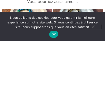
Vous pourriez aussi aimer...
Nous utilisons des cookies pour vous garantir la meilleure
expérience sur notre site web. Si vous continuez à utiliser ce
site, nous supposerons que vous en êtes satisfait.
OK
Mala en Pierre : Apatite –
Mala en Pierre : Agathe –
Aventurine – Chrysocolle –
Jade multicolore – Grenat
Cristal de Roche – Modèle
vert – Oeil de tigre- Jaspe
Unique
Rouge – Jaspe Calcédoine –
1 en stock
Modèle Unique
1 en stock
189,00
€
129,00
€
169,00
€
119,00
€
Ajouter au panier
Ajouter au panier