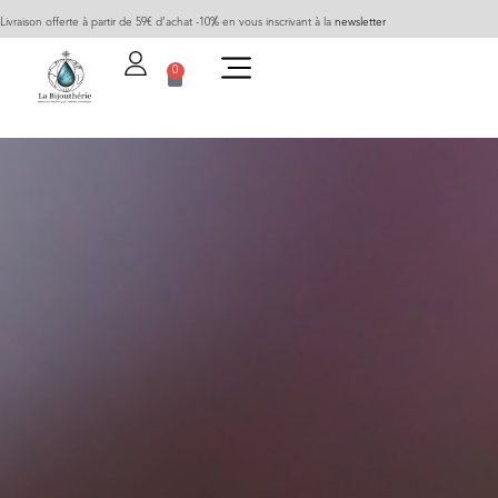
Livraison offerte à partir de 59€ d’achat -10% en vous inscrivant à la
newsletter
0