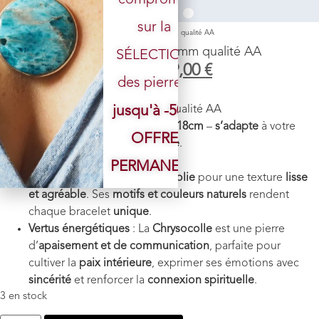
sur la
Accueil
/
Boutique
/
Bracelet
/ Chrysocolle perles 8 mm qualité AA
Chrysocolle perles 8 mm qualité AA
SÉLECTION
79,00
€
59,00
€
des pierres.
Pierre
:
Chrysocolle
jusqu'à -50%
Taille des perles :
8
mm de Qualité AA
Longueur bracelet
: environ
18cm
–
s’adapte
à votre
OFFRE
poignet
grâce à son
élastique
.
Poids
: environ 18 g
PERMANENTE
Finition
: Chaque
pierre est polie
pour une texture
lisse
et agréable
. Ses
motifs et couleurs naturels
rendent
chaque bracelet
unique
.
Vertus énergétiques
: La
Chrysocolle
est une pierre
d’
apaisement et de communication
, parfaite pour
cultiver la
paix intérieure
, exprimer ses émotions avec
sincérité
et renforcer la
connexion spirituelle
.
3 en stock