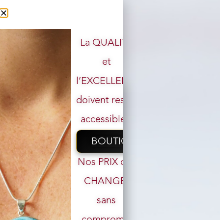
La QUALITÉ
et
l’EXCELLENCE
doivent rester
accessibles.
BOUTIQUE
Nos PRIX ont
CHANGÉ,
sans
Votre email
compromis