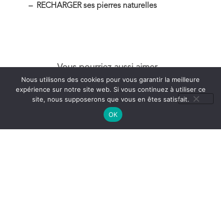
– RECHARGER ses pierres naturelles
Vous pourriez aussi aimer...
Nous utilisons des cookies pour vous garantir la meilleure
expérience sur notre site web. Si vous continuez à utiliser ce
site, nous supposerons que vous en êtes satisfait.
OK
Mala en Pierre : Apatite –
Mala en Pierre : Agathe –
Aventurine – Chrysocolle –
Jade multicolore – Grenat
Cristal de Roche – Modèle
vert – Oeil de tigre- Jaspe
Unique
Rouge – Jaspe Calcédoine –