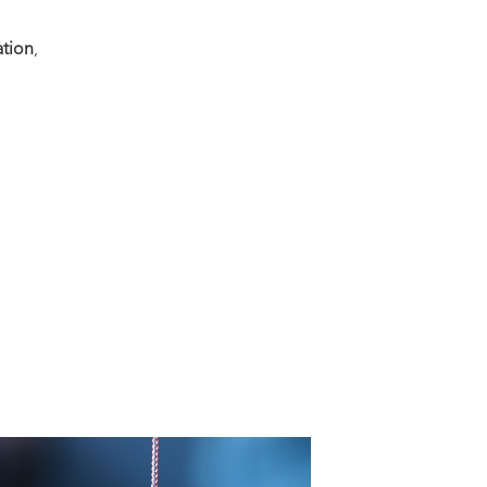
ation
,