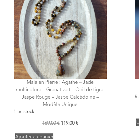
Mala en Pierre : Agathe – Jade
multicolore – Grenat vert – Oeil de tigre-
Ru
Jaspe Rouge – Jaspe Calcédoine –
Modèle Unique
1 en stock
L
169,00
€
119,00
€
Ajouter au panier