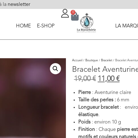
à la
newsletter
0
HOME
E-SHOP
LA MARQ
Accueil
/
Boutique
/
Bracelet
/ Bracelet Aventur
Bracelet Aventurin
19,00
€
11,00
€
Pierre
: Aventurine claire
Taille des perles :
6
mm
Longueur bracelet
: envir
élastique
.
Poids
: environ 10 g
Finition
: Chaque
pierre est
motifs et couleurs naturels