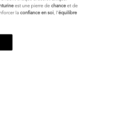
nturine
est une pierre de
chance
et de
enforcer la
confiance en soi
, l’
équilibre
r