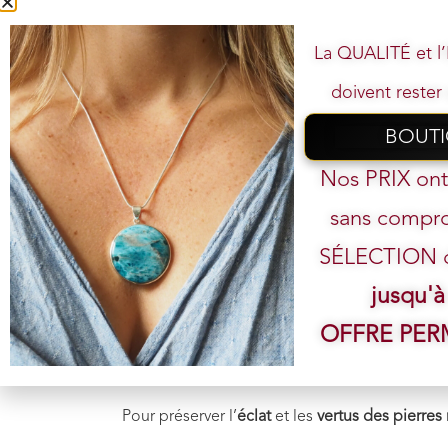
L’
Aventurine
est une pierre de
chance
et de
p
la chance
et
renforcer la confiance en soi
. Ell
La QUALITÉ et 
Physique
: Améliore la
circulation sangu
doivent rester 
Émotionnel
: Favorise l’
apaisement
des 
Spirituel
: Stimule la
créativité
, favorise l
BOUT
Votre
L’Aventurine est idéale pour ceux qui cherchen
Nos PRIX on
sans compro
SÉLECTION de
jusqu'à
OFFRE PE
Pour préserver l’
éclat
et les
vertus des pierres 