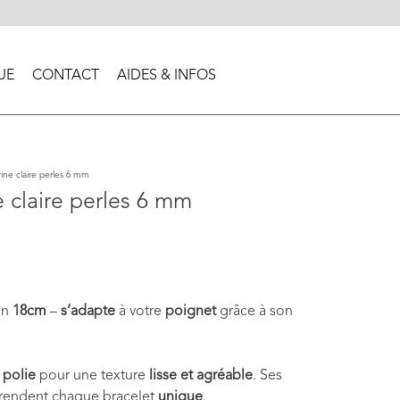
UE
CONTACT
AIDES & INFOS
ine claire perles 6 mm
e claire perles 6 mm
on
18cm
–
s’adapte
à votre
poignet
grâce à son
 polie
pour une texture
lisse et agréable
. Ses
rendent chaque bracelet
unique
.