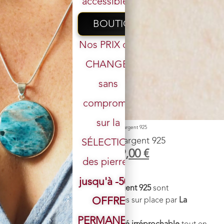
accessibles.
BOUTIQUE
Nos PRIX ont
CHANGÉ,
sans
Votre email
compromis
sur la
Accueil
/
Boutique
/
Boucle d'oreille
/ Boucle d’oreille argent 925
Boucle d’oreille argent 925
SÉLECTION
39,00
€
29,00
€
des pierres.
Fabriquées en Thaïlande :
jusqu'à -50%
Ces
boucles d’oreilles en argent 925
sont
minutieusement sélectionnées sur place par
La
OFFRE
bijouTHÉrie
.
PERMANENTE