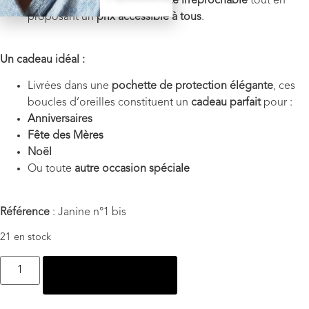
Nous garantissons une
qualité irréprochable
tout en
proposant un
prix accessible à tous
.
Un cadeau idéal :
Livrées dans une
pochette de protection élégante
, ces
boucles d’oreilles constituent un
cadeau parfait
pour :
Anniversaires
Fête des Mères
Noël
Ou toute
autre occasion spéciale
Référence
: Janine n°1 bis
21 en stock
Ajouter au panier