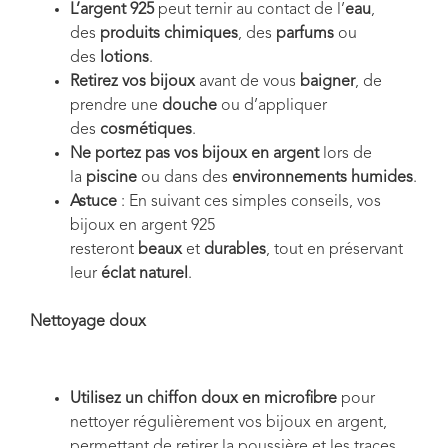
L’argent 925
peut ternir au contact de l’
eau
,
des
produits chimiques
, des
parfums
ou
des
lotions
.
Retirez vos bijoux
avant de vous
baigner
, de
prendre une
douche
ou d’appliquer
des
cosmétiques
.
Ne portez pas vos bijoux en argent
lors de
la
piscine
ou dans des
environnements humides
.
Astuce
: En suivant ces simples conseils, vos
bijoux en argent 925
resteront
beaux
et
durables
, tout en préservant
leur
éclat naturel
.
Nettoyage doux
Utilisez un chiffon doux en microfibre
pour
nettoyer régulièrement vos bijoux en argent,
permettant de retirer la poussière et les traces