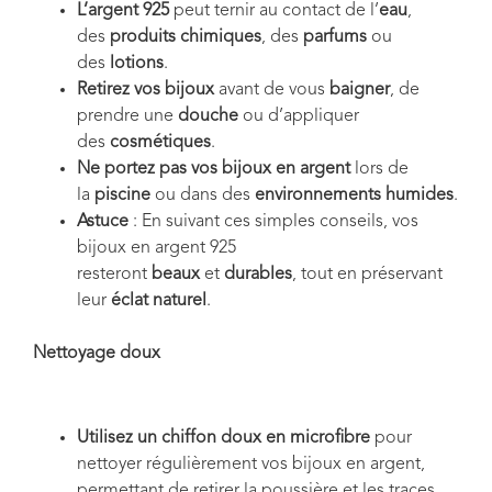
L’argent 925
peut ternir au contact de l’
eau
,
des
produits chimiques
, des
parfums
ou
des
lotions
.
Retirez vos bijoux
avant de vous
baigner
, de
prendre une
douche
ou d’appliquer
des
cosmétiques
.
Ne portez pas vos bijoux en argent
lors de
la
piscine
ou dans des
environnements humides
.
Astuce
: En suivant ces simples conseils, vos
bijoux en argent 925
resteront
beaux
et
durables
, tout en préservant
leur
éclat naturel
.
Nettoyage doux
Utilisez un chiffon doux en microfibre
pour
nettoyer régulièrement vos bijoux en argent,
permettant de retirer la poussière et les traces