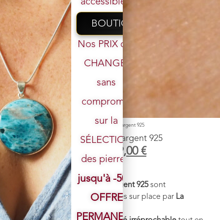
accessibles.
BOUTIQUE
Nos PRIX ont
CHANGÉ,
sans
Votre email
compromis
sur la
Accueil
/
Boutique
/
Boucle d'oreille
/ Boucle d’oreille argent 925
Boucle d’oreille argent 925
SÉLECTION
39,00
€
29,00
€
des pierres.
Fabriquées en Thaïlande :
jusqu'à -50%
Ces
boucles d’oreilles en argent 925
sont
minutieusement sélectionnées sur place par
La
OFFRE
bijouTHÉrie
.
PERMANENTE