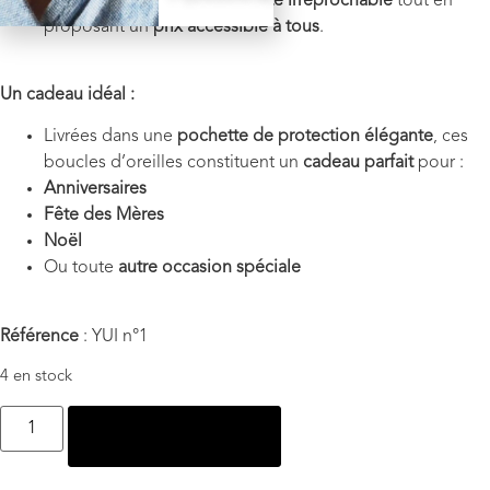
Nous garantissons une
qualité irréprochable
tout en
proposant un
prix accessible à tous
.
Un cadeau idéal :
Livrées dans une
pochette de protection élégante
, ces
boucles d’oreilles constituent un
cadeau parfait
pour :
Anniversaires
Fête des Mères
Noël
Ou toute
autre occasion spéciale
Référence
: YUI n°1
4 en stock
Ajouter au panier