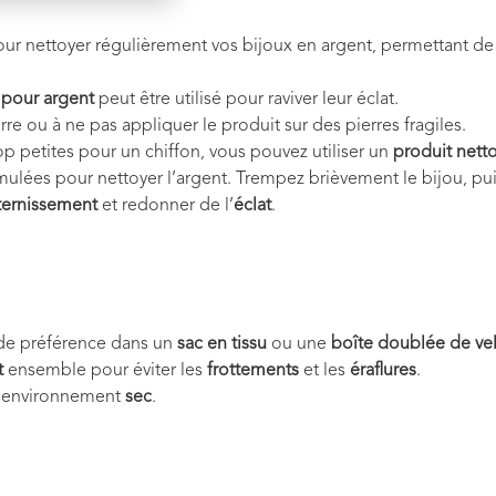
ur nettoyer régulièrement vos bijoux en argent, permettant de re
 pour argent
peut être utilisé pour raviver leur éclat.
erre ou à ne pas appliquer le produit sur des pierres fragiles.
op petites pour un chiffon, vous pouvez utiliser un
produit nett
ulées pour nettoyer l’argent. Trempez brièvement le bijou, pu
ternissement
et redonner de l’
éclat
.
 de préférence dans un
sac en tissu
ou une
boîte doublée de ve
t
ensemble pour éviter les
frottements
et les
éraflures
.
n environnement
sec
.