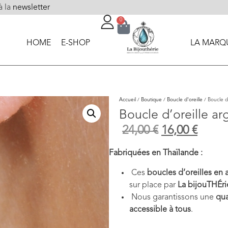
à la
newsletter
0
HOME
E-SHOP
LA MARQ
Accueil
/
Boutique
/
Boucle d'oreille
/ Boucle d’
Boucle d’oreille ar
24,00
€
16,00
€
Fabriquées en Thaïlande :
Ces
boucles d’oreilles en 
sur place par
La bijouTHÉri
Nous garantissons une
qua
accessible à tous
.