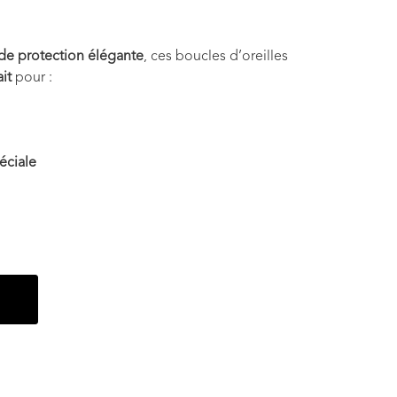
de protection élégante
, ces boucles d’oreilles
it
pour :
éciale
r