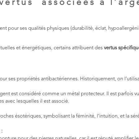
vertus associées à l’arg
ent pour ses qualités physiques (durabilité, éclat, hypoallergéni
uelles et énergétiques, certains attribuent des
vertus spécifiqu
ur ses propriétés antibactériennes. Historiquement, on l’utilisai
l’argent est considéré comme un métal protecteur. Il est parfoi
s avec lesquelles il est associé.
oches ésotériques, symbolisant la féminité, l’intuition, et la séré
 :
nture pour des pierres naturelles, car il est réputé amplifier le