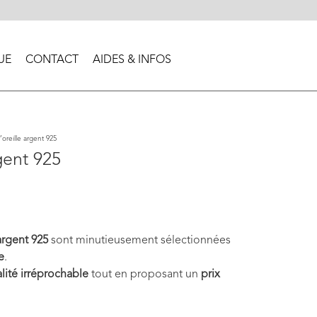
UE
CONTACT
AIDES & INFOS
oreille argent 925
gent 925
argent 925
sont minutieusement sélectionnées
e
.
lité irréprochable
tout en proposant un
prix