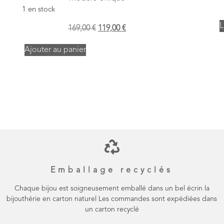
1 en stock
L
169,00
€
119,00
€
Ajouter au panier
Emballage recyclés
Chaque bijou est soigneusement emballé dans un bel écrin la
bijouthérie en carton naturel Les commandes sont expédiées dans
un carton recyclé