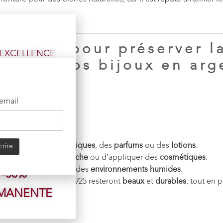
tretien pour préserver l
l’EXCELLENCE
lité de vos bijoux en arg
accessibles.
IQUE
 email
t CHANGÉ,
mis sur la
au
, des
produits chimiques
, des
parfums
ou des
lotions
.
s pierres.
, de prendre une
douche
ou d’appliquer des
cosmétiques
.
de la
piscine
ou dans des
environnements humides
.
 -50%
 vos bijoux en argent 925 resteront
beaux
et
durables
, tout en 
RMANENTE