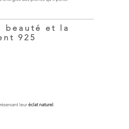
a beauté et la
ent 925
préservant leur
éclat naturel
.