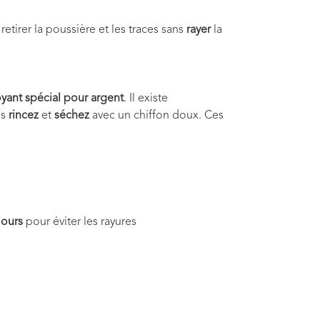
tirer la poussière et les traces sans
rayer
la
oyant spécial pour argent
. Il existe
is
rincez
et
séchez
avec un chiffon doux. Ces
lours
pour éviter les rayures