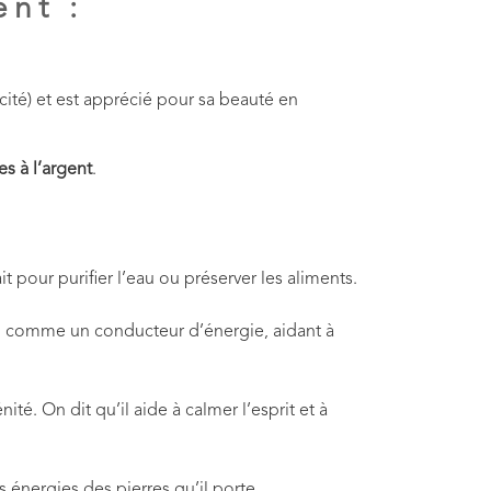
ent :
cité) et est apprécié pour sa beauté en
es à l’argent
.
t pour purifier l’eau ou préserver les aliments.
s vu comme un conducteur d’énergie, aidant à
nité. On dit qu’il aide à calmer l’esprit et à
s énergies des pierres qu’il porte.