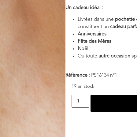
Un cadeau idéal :
Livrées dans une
pochette 
constituent un
cadeau parfa
Anniversaires
Fête des Mères
Noël
Ou toute
autre occasion sp
Référence
: PS16134 n°1
19 en stock
Ajouter au panie