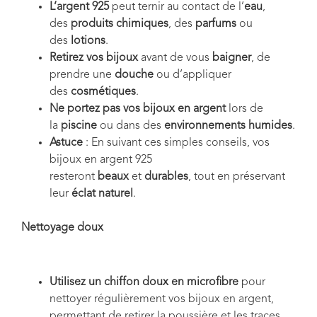
L’argent 925
peut ternir au contact de l’
eau
,
des
produits chimiques
, des
parfums
ou
des
lotions
.
Retirez vos bijoux
avant de vous
baigner
, de
prendre une
douche
ou d’appliquer
des
cosmétiques
.
Ne portez pas vos bijoux en argent
lors de
la
piscine
ou dans des
environnements humides
.
Astuce
: En suivant ces simples conseils, vos
bijoux en argent 925
resteront
beaux
et
durables
, tout en préservant
leur
éclat naturel
.
Nettoyage doux
Utilisez un chiffon doux en microfibre
pour
nettoyer régulièrement vos bijoux en argent,
permettant de retirer la poussière et les traces