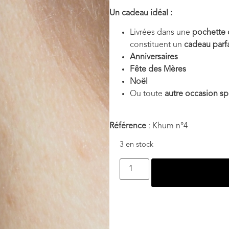
Un cadeau idéal :
Livrées dans une
pochette 
constituent un
cadeau parfa
Anniversaires
Fête des Mères
Noël
Ou toute
autre occasion sp
Référence
: Khum n°4
3 en stock
Ajouter au panie