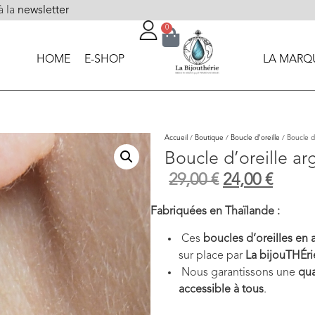
à la
newsletter
0
HOME
E-SHOP
LA MARQ
Accueil
/
Boutique
/
Boucle d'oreille
/ Boucle d’
Boucle d’oreille ar
29,00
€
24,00
€
Fabriquées en Thaïlande :
Ces
boucles d’oreilles en 
sur place par
La bijouTHÉri
Nous garantissons une
qua
accessible à tous
.