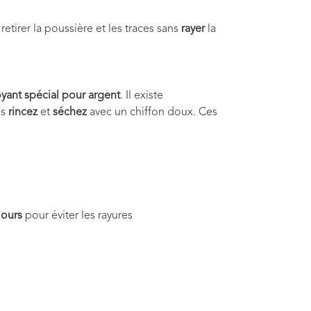
tirer la poussière et les traces sans
rayer
la
oyant spécial pour argent
. Il existe
is
rincez
et
séchez
avec un chiffon doux. Ces
lours
pour éviter les rayures