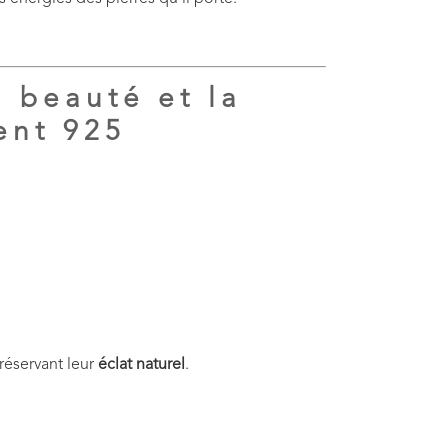
a beauté et la
ent 925
préservant leur
éclat naturel
.