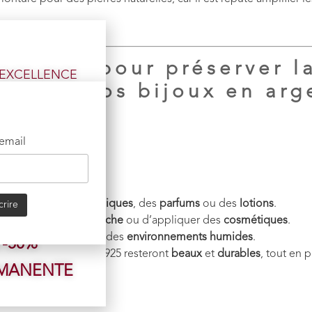
tretien pour préserver l
l’EXCELLENCE
lité de vos bijoux en arg
accessibles.
IQUE
 email
t CHANGÉ,
mis sur la
au
, des
produits chimiques
, des
parfums
ou des
lotions
.
s pierres.
, de prendre une
douche
ou d’appliquer des
cosmétiques
.
de la
piscine
ou dans des
environnements humides
.
 -50%
 vos bijoux en argent 925 resteront
beaux
et
durables
, tout en 
RMANENTE