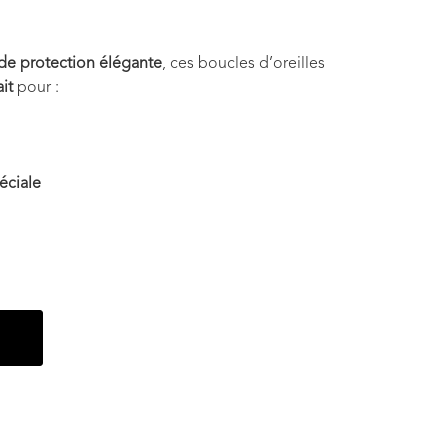
de protection élégante
, ces boucles d’oreilles
it
pour :
éciale
r