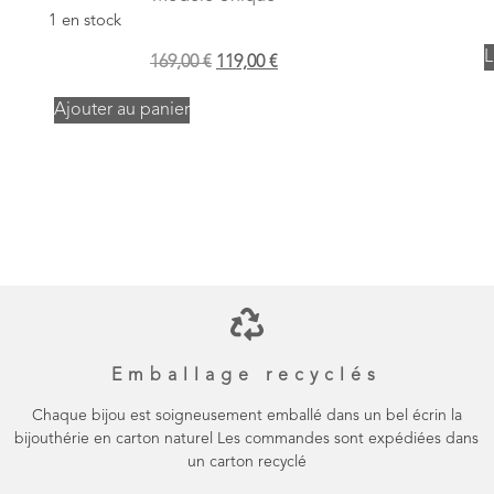
1 en stock
L
169,00
€
119,00
€
Ajouter au panier
Emballage recyclés
Chaque bijou est soigneusement emballé dans un bel écrin la
bijouthérie en carton naturel Les commandes sont expédiées dans
un carton recyclé