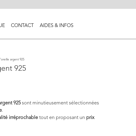
UE
CONTACT
AIDES & INFOS
oreille argent 925
gent 925
argent 925
sont minutieusement sélectionnées
e
.
lité irréprochable
tout en proposant un
prix