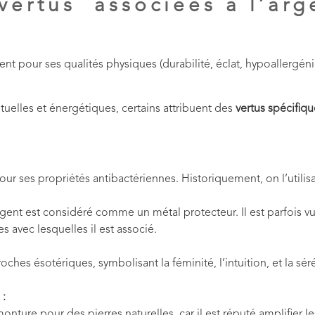
vertus associées à l’arg
ent pour ses qualités physiques (durabilité, éclat, hypoallergéni
uelles et énergétiques, certains attribuent des
vertus spécifiqu
ur ses propriétés antibactériennes. Historiquement, on l’utilisai
l’argent est considéré comme un métal protecteur. Il est parfoi
s avec lesquelles il est associé.
oches ésotériques, symbolisant la féminité, l’intuition, et la séré
 :
nture pour des pierres naturelles, car il est réputé amplifier le