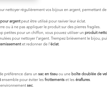
ur nettoyer régulièrement vos bijoux en argent, permettant de re
 pour argent
peut être utilisé pour raviver leur éclat.
erre ou à ne pas appliquer le produit sur des pierres fragiles.
op petites pour un chiffon, vous pouvez utiliser un
produit nett
ulées pour nettoyer l’argent. Trempez brièvement le bijou, pu
ternissement
et redonner de l’
éclat
.
 de préférence dans un
sac en tissu
ou une
boîte doublée de ve
t
ensemble pour éviter les
frottements
et les
éraflures
.
n environnement
sec
.