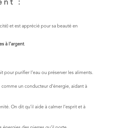
ent :
cité) et est apprécié pour sa beauté en
es à l’argent
.
t pour purifier l’eau ou préserver les aliments.
s vu comme un conducteur d’énergie, aidant à
nité. On dit qu’il aide à calmer l’esprit et à
s énergies des pierres qu’il porte.