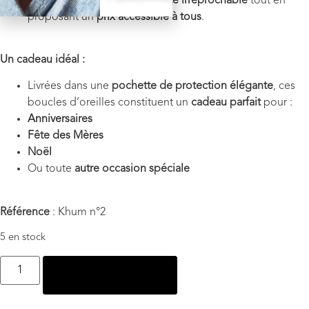
Nous garantissons une
qualité irréprochable
tout en
proposant un
prix accessible à tous
.
Un cadeau idéal :
Livrées dans une
pochette de protection élégante
, ces
boucles d’oreilles constituent un
cadeau parfait
pour :
Anniversaires
Fête des Mères
Noël
Ou toute
autre occasion spéciale
Référence
: Khum n°2
5 en stock
Ajouter au panier