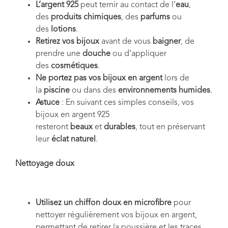
L’argent 925
peut ternir au contact de l’
eau
,
des
produits chimiques
, des
parfums
ou
des
lotions
.
Retirez vos bijoux
avant de vous
baigner
, de
prendre une
douche
ou d’appliquer
des
cosmétiques
.
Ne portez pas vos bijoux en argent
lors de
la
piscine
ou dans des
environnements humides
.
Astuce
: En suivant ces simples conseils, vos
bijoux en argent 925
resteront
beaux
et
durables
, tout en préservant
leur
éclat naturel
.
Nettoyage doux
Utilisez un chiffon doux en microfibre
pour
nettoyer régulièrement vos bijoux en argent,
permettant de retirer la poussière et les traces