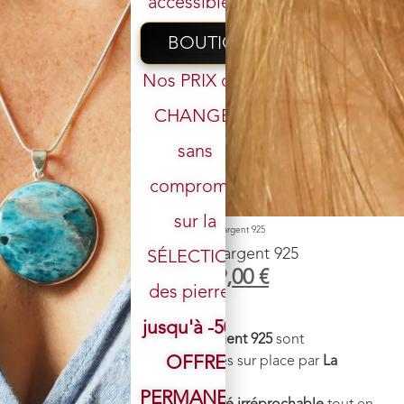
accessibles.
BOUTIQUE
Nos PRIX ont
CHANGÉ,
sans
Votre email
compromis
sur la
Accueil
/
Boutique
/
Boucle d'oreille
/ Boucle d’oreille argent 925
Boucle d’oreille argent 925
SÉLECTION
39,00
€
29,00
€
des pierres.
Fabriquées en Thaïlande :
jusqu'à -50%
Ces
boucles d’oreilles en argent 925
sont
minutieusement sélectionnées sur place par
La
OFFRE
bijouTHÉrie
.
PERMANENTE