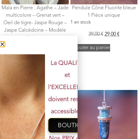
Mala en Pierre : Agathe – Jade
Pendule Cône Fluorite bleue
multicolore – Grenat vert –
1 Pièce unique
1 en stock
Oeil de tigre- Jaspe Rouge –
Jaspe Calcédoine – Modèle
39,00
€
29,00
€
Unique
1 en stock
Ajouter au panier
169,00
€
119,00
€
La QUALITÉ
Ajouter au panier
et
l’EXCELLENCE
doivent rester
accessibles.
BOUTIQUE
Nos PRIX ont