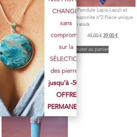
Pendule Quartz Rose et
Pendule Lapis-Lazuli et
CHANGÉ,
Amazonite n°2 Pièce unique
Amazonite n°2 Pièce unique
sans
1 en stock
2 en stock
Votre email
compromis
49,00
€
39,00
€
49,00
€
39,00
€
sur la
Ajouter au panier
Ajouter au panier
SÉLECTION
des pierres.
jusqu'à -50%
OFFRE
PERMANENTE