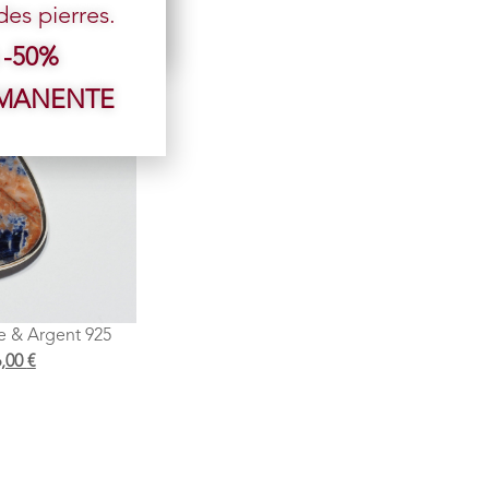
s pierres.
 -50%
RMANENTE
te & Argent 925
6,00
€