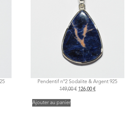
925
Pendentif n°2 Sodalite & Argent 925
149,00
€
126,00
€
Ajouter au panier