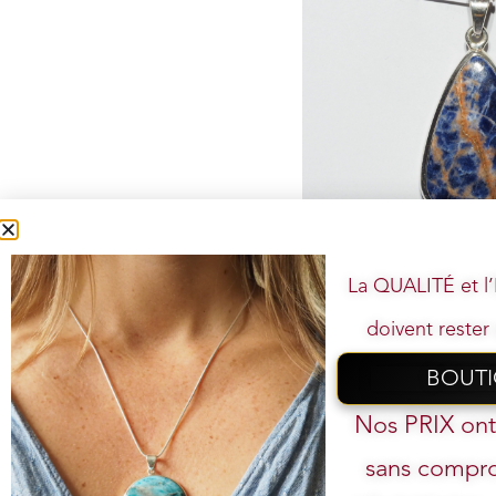
La QUALITÉ et 
Pendentif n°4 Sodali
99,00
€
89
doivent rester 
Ajouter au panier
BOUT
Votre
Nos PRIX on
sans compro