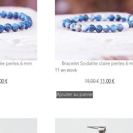
cée perles 6 mm
Bracelet Sodalite claire perles 6
11 en stock
,00
€
19,00
€
11,00
€
Ajouter au panier