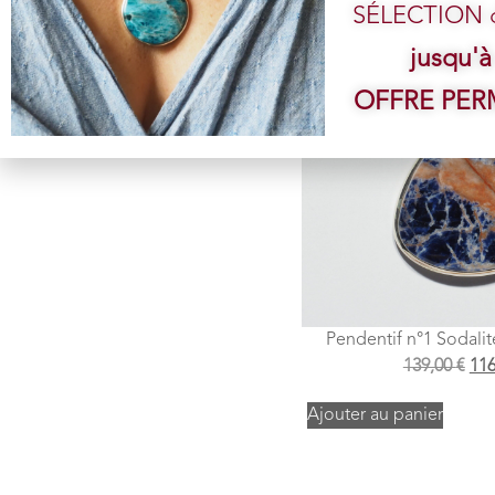
SÉLECTION de
jusqu'à
OFFRE PE
Pendentif n°1 Sodali
139,00
€
11
Ajouter au panier