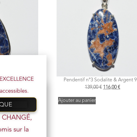
l’EXCELLENCE
te & Argent 925
Pendentif n°3 Sodalite & Argent 
,00
€
139,00
€
116,00
€
accessibles.
Ajouter au panier
IQUE
 email
t CHANGÉ,
mis sur la