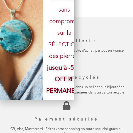
sans
Votre email
compromis
sur la
Livraison offerte
SÉLECTION
La livraison de votre colis est gratuite dès 59€ d’achat, partout en France
des pierres.
jusqu'à -50%
Emballage recyclés
OFFRE
Chaque bijou est soigneusement emballé dans un bel écrin la bijouthérie
PERMANENTE
en carton naturel Les commandes sont expédiées dans un carton recyclé
Paiement sécurisé
CB, Visa, Mastercard,, Faites votre shopping en toute sécurité grâce au