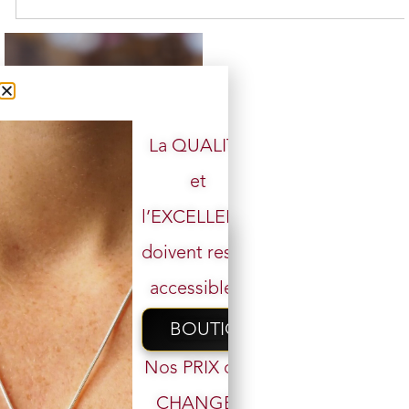
La QUALITÉ
et
Bracelet Œil de Taureau perles
l’EXCELLENCE
6 mm
14 en stock
doivent rester
24,00
€
14,00
€
accessibles.
Ajouter au panier
BOUTIQUE
Nos PRIX ont
CHANGÉ,