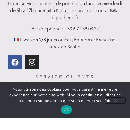
Notre service client est disponible
du lundi au vendredi
de 9h à 17h
par mail à l’adresse suivante : contact@la-
bijoutherie.fr
Par téléphone : +33 6 77 39 03 22
Livraison 2/3 jours
ouvrés, Entreprise Française,
stock en Sarthe.
SERVICE CLIENTS
FAQ-Aides et Infos
Nous utilisons des cookies pour vous garantir la meilleure
expérience sur notre site web. Si vous continuez à utiliser ce
Livraison
site, nous supposerons que vous en êtes satisfait.
Nous contacter
OK
Politique de remboursement