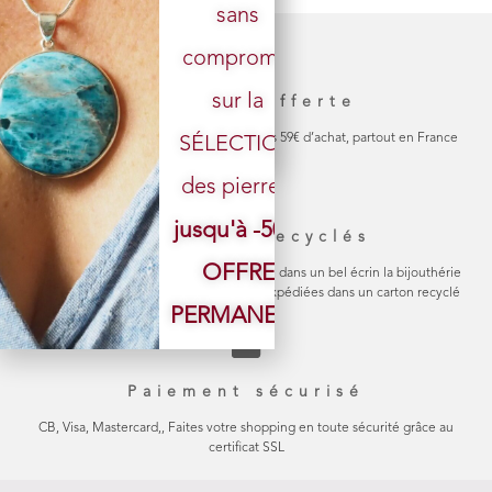
sans
Votre email
compromis
sur la
Livraison offerte
La livraison de votre colis est gratuite dès 59€ d’achat, partout en France
SÉLECTION
des pierres.
jusqu'à -50%
Emballage recyclés
OFFRE
Chaque bijou est soigneusement emballé dans un bel écrin la bijouthérie
en carton naturel Les commandes sont expédiées dans un carton recyclé
PERMANENTE
Paiement sécurisé
CB, Visa, Mastercard,, Faites votre shopping en toute sécurité grâce au
certificat SSL