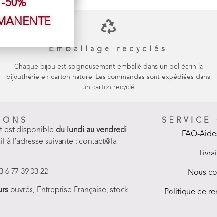
 -50%
RMANENTE
Emballage recyclés
Chaque bijou est soigneusement emballé dans un bel écrin la
bijouthérie en carton naturel Les commandes sont expédiées dans
un carton recyclé
IONS
SERVICE
nt est disponible
du lundi au vendredi
FAQ-Aides
il à l’adresse suivante : contact@la-
Livra
3 6 77 39 03 22
Nous co
urs
ouvrés, Entreprise Française, stock
Politique de 