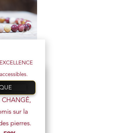
l’EXCELLENCE
te perles 6 mm
accessibles.
,00
€
IQUE
 email
t CHANGÉ,
mis sur la
s pierres.