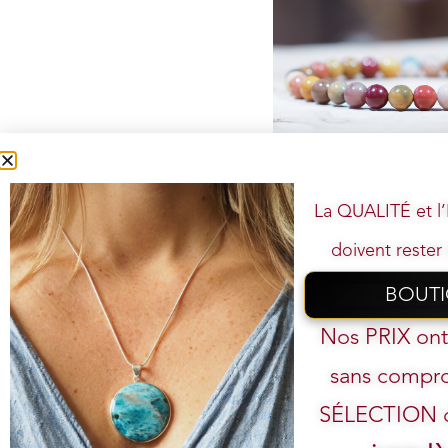
La QUALITÉ et 
Bracelet Jaspe Mokaï
1 en stock
doivent rester 
19,00
€
12
BOUT
Votre
Ajouter au panier
Nos PRIX on
sans compro
SÉLECTION de