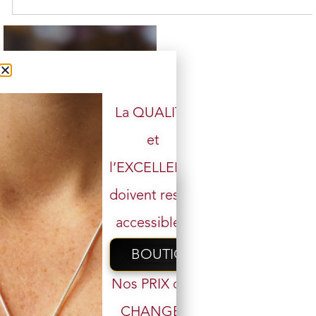
La QUALITÉ
et
Bracelet Améthyste chevron
l’EXCELLENCE
perles 6 mm
4 en stock
doivent rester
29,00
€
16,00
€
accessibles.
Ajouter au panier
BOUTIQUE
Nos PRIX ont
CHANGÉ,