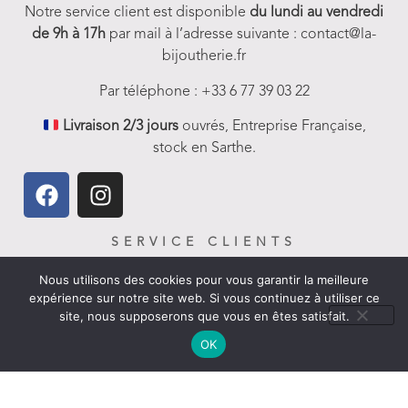
Notre service client est disponible
du lundi au vendredi
de 9h à 17h
par mail à l’adresse suivante : contact@la-
bijoutherie.fr
Par téléphone : +33 6 77 39 03 22
Livraison 2/3 jours
ouvrés, Entreprise Française,
stock en Sarthe.
SERVICE CLIENTS
FAQ-Aides et Infos
Nous utilisons des cookies pour vous garantir la meilleure
expérience sur notre site web. Si vous continuez à utiliser ce
Livraison
site, nous supposerons que vous en êtes satisfait.
Nous contacter
OK
Politique de remboursement