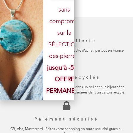
sans
Votre email
compromis
sur la
Livraison offerte
SÉLECTION
La livraison de votre colis est gratuite dès 59€ d’achat, partout en France
des pierres.
jusqu'à -50%
Emballage recyclés
OFFRE
Chaque bijou est soigneusement emballé dans un bel écrin la bijouthérie
PERMANENTE
en carton naturel Les commandes sont expédiées dans un carton recyclé
Paiement sécurisé
CB, Visa, Mastercard,, Faites votre shopping en toute sécurité grâce au