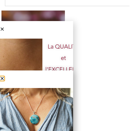
La QUALITÉ
et
Bracelet Agathe mousse
l’EXCELLENCE
perles 6 mm
2 en stock
doivent rester
19,00
€
11,00
€
accessibles.
Ajouter au panier
BOUTIQUE
Nos PRIX ont
CHANGÉ,