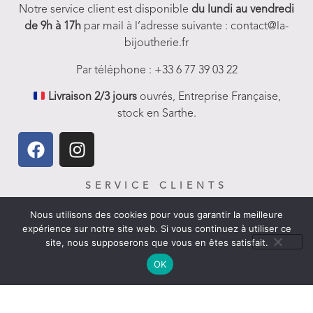
Notre service client est disponible
du lundi au vendredi
de 9h à 17h
par mail à l’adresse suivante : contact@la-
bijoutherie.fr
Par téléphone : +33 6 77 39 03 22
Livraison 2/3 jours
ouvrés, Entreprise Française,
stock en Sarthe.
SERVICE CLIENTS
FAQ-Aides et Infos
Nous utilisons des cookies pour vous garantir la meilleure
expérience sur notre site web. Si vous continuez à utiliser ce
Livraison
site, nous supposerons que vous en êtes satisfait.
Nous contacter
OK
Politique de remboursement