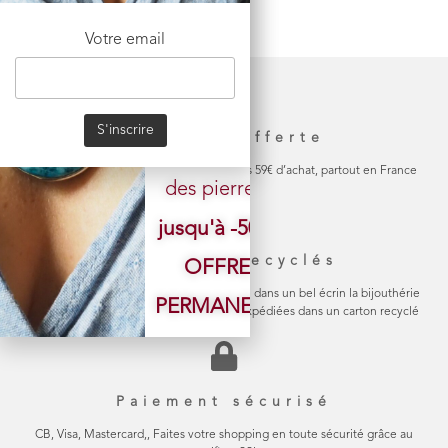
sans
Votre email
compromis
sur la
Livraison offerte
SÉLECTION
La livraison de votre colis est gratuite dès 59€ d’achat, partout en France
des pierres.
jusqu'à -50%
Emballage recyclés
OFFRE
Chaque bijou est soigneusement emballé dans un bel écrin la bijouthérie
PERMANENTE
en carton naturel Les commandes sont expédiées dans un carton recyclé
Paiement sécurisé
CB, Visa, Mastercard,, Faites votre shopping en toute sécurité grâce au