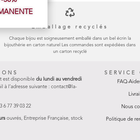
 -50%
RMANENTE
Emballage recyclés
Chaque bijou est soigneusement emballé dans un bel écrin la
bijouthérie en carton naturel Les commandes sont expédiées dans
un carton recyclé
IONS
SERVICE
nt est disponible
du lundi au vendredi
FAQ-Aides
il à l’adresse suivante : contact@la-
Livra
3 6 77 39 03 22
Nous co
urs
ouvrés, Entreprise Française, stock
Politique de 