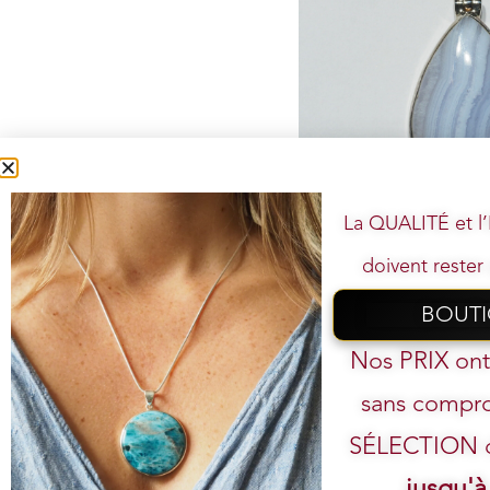
La QUALITÉ et 
Pendentif n°4 Agate bl
79,00
€
62
doivent rester 
Ajouter au panier
BOUT
Votre
Nos PRIX on
sans compro
SÉLECTION de