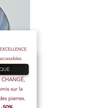
l’EXCELLENCE
eue & Argent 925
,00
€
accessibles.
IQUE
 email
t CHANGÉ,
mis sur la
s pierres.