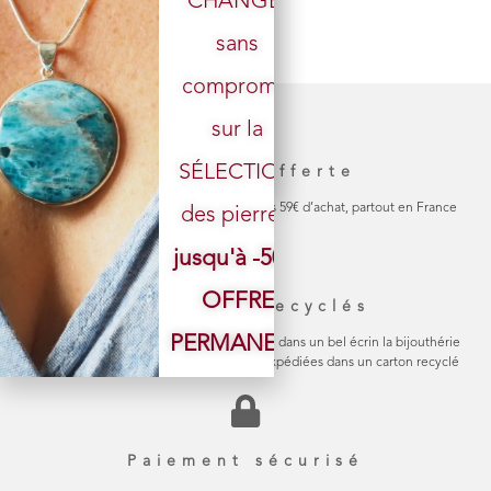
CHANGÉ,
sans
Votre email
compromis
sur la
SÉLECTION
Livraison offerte
La livraison de votre colis est gratuite dès 59€ d’achat, partout en France
des pierres.
jusqu'à -50%
OFFRE
Emballage recyclés
PERMANENTE
Chaque bijou est soigneusement emballé dans un bel écrin la bijouthérie
en carton naturel Les commandes sont expédiées dans un carton recyclé
Paiement sécurisé