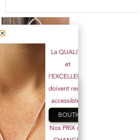
La QUALITÉ
et
l’EXCELLENCE
Boucle d’oreille Améthyste et
argent 925
doivent rester
11 en stock
accessibles.
49,00
€
39,00
€
BOUTIQUE
Ajouter au panier
Nos PRIX ont