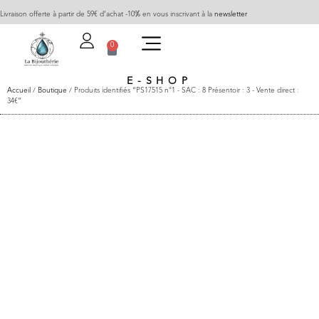
Livraison offerte à partir de 59€ d’achat -10% en vous inscrivant à la
newsletter
0
E-SHOP
Accueil
/
Boutique
/ Produits identifiés “PS17515 n°1 - SAC : 8 Présentoir : 3 - Vente direct :
34€”