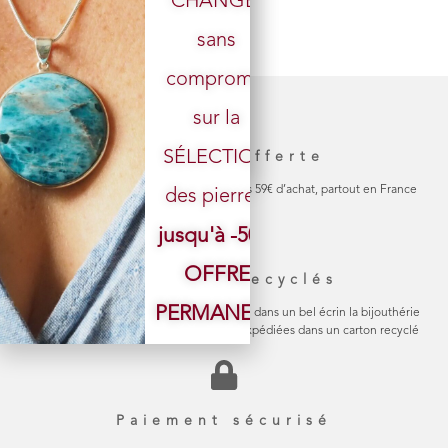
CHANGÉ,
sans
Votre email
compromis
sur la
SÉLECTION
Livraison offerte
La livraison de votre colis est gratuite dès 59€ d’achat, partout en France
des pierres.
jusqu'à -50%
OFFRE
Emballage recyclés
PERMANENTE
Chaque bijou est soigneusement emballé dans un bel écrin la bijouthérie
en carton naturel Les commandes sont expédiées dans un carton recyclé
Paiement sécurisé