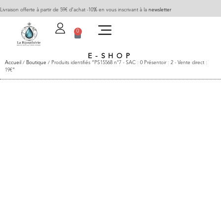
Livraison offerte à partir de 59€ d’achat -10% en vous inscrivant à la
newsletter
0
E-SHOP
Accueil
/
Boutique
/ Produits identifiés “PS15568 n°7 - SAC : 0 Présentoir : 2 - Vente direct :
19€”