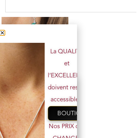
La QUALITÉ
et
l’EXCELLENCE
Boucle d’oreille Turquoise et
argent 925
doivent rester
2 en stock
accessibles.
39,00
€
34,00
€
BOUTIQUE
Ajouter au panier
Nos PRIX ont