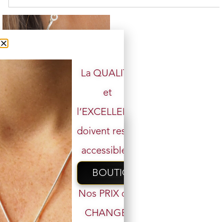
La QUALITÉ
et
Boucle d’oreille argent 925
l’EXCELLENCE
12 en stock
doivent rester
24,00
€
19,00
€
accessibles.
Ajouter au panier
BOUTIQUE
Nos PRIX ont
CHANGÉ,