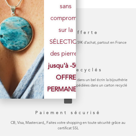
sans
Votre email
compromis
sur la
Livraison offerte
SÉLECTION
La livraison de votre colis est gratuite dès 59€ d’achat, partout en France
des pierres.
jusqu'à -50%
Emballage recyclés
OFFRE
Chaque bijou est soigneusement emballé dans un bel écrin la bijouthérie
en carton naturel Les commandes sont expédiées dans un carton recyclé
PERMANENTE
Paiement sécurisé
CB, Visa, Mastercard,, Faites votre shopping en toute sécurité grâce au
certificat SSL