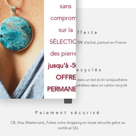
sans
Votre email
compromis
sur la
Livraison offerte
SÉLECTION
La livraison de votre colis est gratuite dès 59€ d’achat, partout en France
des pierres.
jusqu'à -50%
Emballage recyclés
OFFRE
Chaque bijou est soigneusement emballé dans un bel écrin la bijouthérie
en carton naturel Les commandes sont expédiées dans un carton recyclé
PERMANENTE
Paiement sécurisé
CB, Visa, Mastercard,, Faites votre shopping en toute sécurité grâce au
certificat SSL