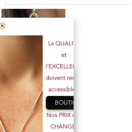
La QUALITÉ
et
Boucle d’oreille argent 925
l’EXCELLENCE
6 en stock
doivent rester
19,00
€
16,00
€
accessibles.
Ajouter au panier
BOUTIQUE
Nos PRIX ont
CHANGÉ,