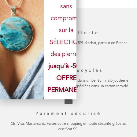
sans
Votre email
compromis
sur la
Livraison offerte
SÉLECTION
La livraison de votre colis est gratuite dès 59€ d’achat, partout en France
des pierres.
jusqu'à -50%
Emballage recyclés
OFFRE
Chaque bijou est soigneusement emballé dans un bel écrin la bijouthérie
en carton naturel Les commandes sont expédiées dans un carton recyclé
PERMANENTE
Paiement sécurisé
CB, Visa, Mastercard,, Faites votre shopping en toute sécurité grâce au
certificat SSL