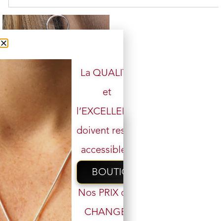
La QUALITÉ
et
Boucle d’oreille argent 925
l’EXCELLENCE
1 en stock
doivent rester
29,00
€
21,00
€
accessibles.
Ajouter au panier
BOUTIQUE
Nos PRIX ont
CHANGÉ,