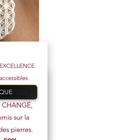
l’EXCELLENCE
argent 925
accessibles.
IQUE
 email
t CHANGÉ,
mis sur la
s pierres.