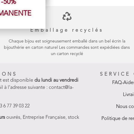
 -50%
RMANENTE
Emballage recyclés
Chaque bijou est soigneusement emballé dans un bel écrin la
bijouthérie en carton naturel Les commandes sont expédiées dans
un carton recyclé
IONS
SERVICE
nt est disponible
du lundi au vendredi
FAQ-Aides
il à l’adresse suivante : contact@la-
Livra
3 6 77 39 03 22
Nous co
urs
ouvrés, Entreprise Française, stock
Politique de 