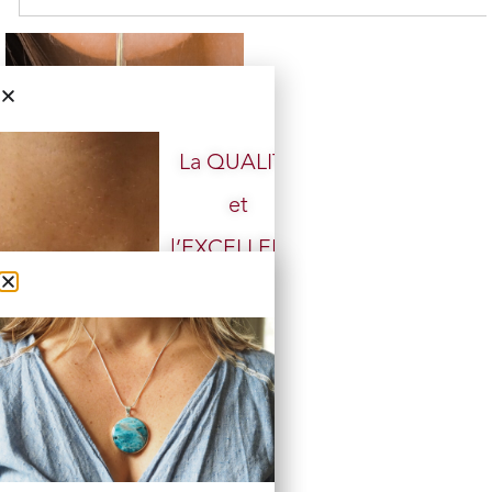
La QUALITÉ
et
Boucle d’oreille argent 925
l’EXCELLENCE
2 en stock
doivent rester
24,00
€
19,00
€
accessibles.
Ajouter au panier
BOUTIQUE
Nos PRIX ont
CHANGÉ,