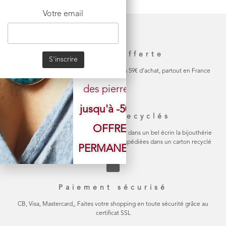
sans
Votre email
compromis
sur la
Livraison offerte
SÉLECTION
La livraison de votre colis est gratuite dès 59€ d’achat, partout en France
des pierres.
jusqu'à -50%
Emballage recyclés
OFFRE
Chaque bijou est soigneusement emballé dans un bel écrin la bijouthérie
en carton naturel Les commandes sont expédiées dans un carton recyclé
PERMANENTE
Paiement sécurisé
CB, Visa, Mastercard,, Faites votre shopping en toute sécurité grâce au
certificat SSL