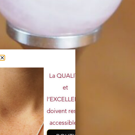
La QUALITÉ
et
l’EXCELLENCE
doivent rester
accessibles.