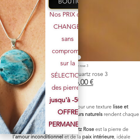
BOUTIQUE
Nos PRIX ont
CHANGÉ,
sans
Votre email
compromis
sur la
Accueil
/
Boutique
/
Pendules
/ Pendule Sphère Quartz rose 3
Pendule Sphère Quartz rose 3
SÉLECTION
19,00
€
16,00
€
des pierres.
Pierre
: Quartz rose
jusqu'à -50%
Poids
: 17.8 g
Finition
: La
pierre est polie
pour une texture
lisse et
OFFRE
agréable
. Ses
motifs et couleurs naturels
rendent chaque
pendule
unique
.
PERMANENTE
Vertus énergétiques
: Le
Quartz Rose
est la pierre de
l’amour inconditionnel
et de la
paix intérieure
, idéale