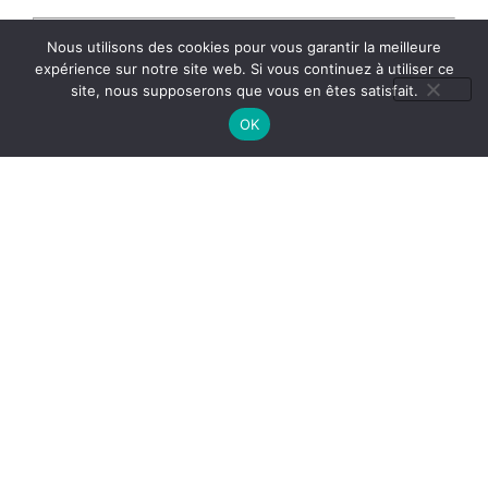
Nous utilisons des cookies pour vous garantir la meilleure
expérience sur notre site web. Si vous continuez à utiliser ce
Conseils d’Entretien
site, nous supposerons que vous en êtes satisfait.
OK
Pour préserver l’
éclat
et les
vertus des pierres
naturelles
, évitez l’
humidité excessive
, la
chaleur
intense
et les
produits chimiques
.
Pour plus de précisions consultez la rubrique sur les
conseils détaillés
d’
entretien
, de
nettoyage
et de
purification
,
1/ CLIQUEZ ICI : [
AIDE & INFOS ]
2/ Puis descendre sur la page pour arriver à :
– ENTRETENIR VOS BIJOUX