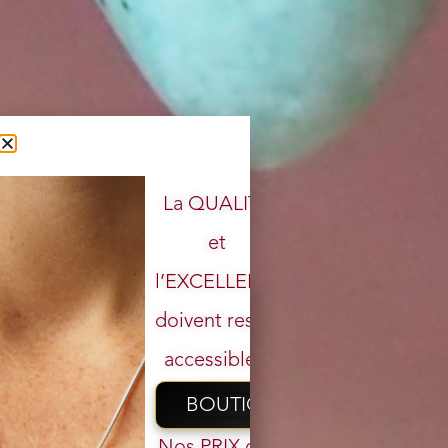
La QUALITÉ
et
l’EXCELLENCE
doivent rester
accessibles.
BOUTIQUE
Nos PRIX ont