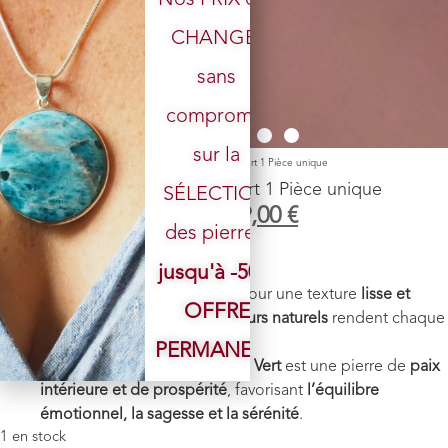
CHANGÉ,
sans
Votre email
compromis
sur la
Accueil
/
Boutique
/
Pendules
/ Pendule Cône Jade vert 1 Pièce unique
Pendule Cône Jade vert 1 Pièce unique
SÉLECTION
39,00
€
29,00
€
des pierres.
Pierre
: Jade vert
jusqu'à -50%
Poids
: 9.5 g
Finition
: La
pierre est polie
pour une texture
lisse et
OFFRE
agréable
. Ses
motifs et couleurs naturels
rendent chaque
pendule
unique
.
PERMANENTE
Vertus énergétiques
: Le
Jade Vert
est une pierre de
paix
intérieure et de prospérité
, favorisant
l’équilibre
émotionnel, la sagesse et la sérénité
.
1 en stock