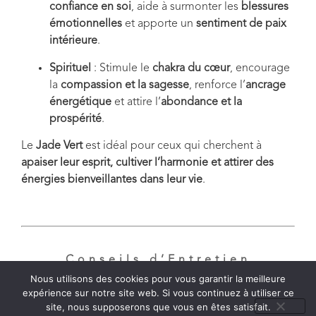
confiance en soi
, aide à surmonter les
blessures
émotionnelles
et apporte un
sentiment de paix
intérieure
.
Spirituel
: Stimule le
chakra du cœur
, encourage
la
compassion et la sagesse
, renforce l’
ancrage
énergétique
et attire l’
abondance et la
prospérité
.
Le
Jade Vert
est idéal pour ceux qui cherchent à
apaiser leur esprit, cultiver l’harmonie et attirer des
énergies bienveillantes dans leur vie
.
Conseils d’Entretien
Nous utilisons des cookies pour vous garantir la meilleure
expérience sur notre site web. Si vous continuez à utiliser ce
site, nous supposerons que vous en êtes satisfait.
Pour préserver l’
éclat
et les
vertus des pierres