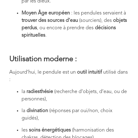
par les dieux.
Moyen Âge européen
: les pendules servaient à
trouver des sources d’eau
(sourciers), des
objets
perdus
, ou encore à prendre des
décisions
spirituelles
.
Utilisation moderne :
Aujourd’hui, le pendule est un
outil intuitif
utilisé dans
:
la
radiesthésie
(recherche d’objets, d’eau, ou de
personnes),
la
divination
(réponses par oui/non, choix
guidés),
les
soins énergétiques
(harmonisation des
chakras, détection des blocages),