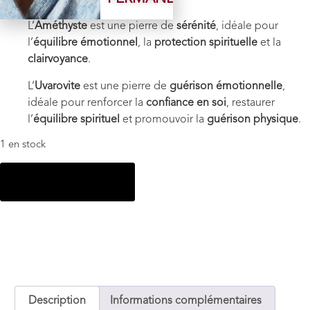
Vertus énergétiques
:
L’
Améthyste
est une pierre de
sérénité
, idéale pour
l’
équilibre émotionnel
, la
protection spirituelle
et la
clairvoyance
.
L’
Uvarovite
est une pierre de
guérison émotionnelle
,
idéale pour renforcer la
confiance en soi
, restaurer
l’
équilibre spirituel
et promouvoir la
guérison physique
.
1 en stock
Ajouter au panier
Description
Informations complémentaires