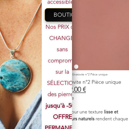
accessibles.
BOUTIQUE
Nos PRIX ont
CHANGÉ,
sans
Votre email
compromis
sur la
Accueil
/
Boutique
/
Pendules
/ Pendule Améthyste et Uvarovite n°2 Pièce unique
Pendule Améthyste et Uvarovite n°2 Pièce unique
SÉLECTION
49,00
€
39,00
€
des pierres.
Pierre
: Améthyste et Uvarovite
jusqu'à -50%
Poids
: environ 9.22 g
Finition
: La
pierre est polie
pour une texture
lisse et
OFFRE
agréable
. Ses
motifs et couleurs naturels
rendent chaque
pendule
unique
.
PERMANENTE