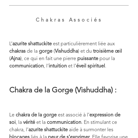
Chakras Associés
L’
azurite shattuckite
est particulièrement liée aux
chakras
de la
gorge
(
Vishuddha
) et du
troisième œil
(
Ajna
), ce qui en fait une pierre
puissante
pour la
communication
, l’
intuition
et l’
éveil spirituel
.
Chakra de la Gorge (Vishuddha) :
Le
chakra de la gorge
est associé à l’
expression de
soi
, la
vérité
et la
communication
. En stimulant ce
chakra, l’
azurite shattuckite
aide à surmonter les
blocages
liés à la
peur de s’exprimer
. Elle favorise une