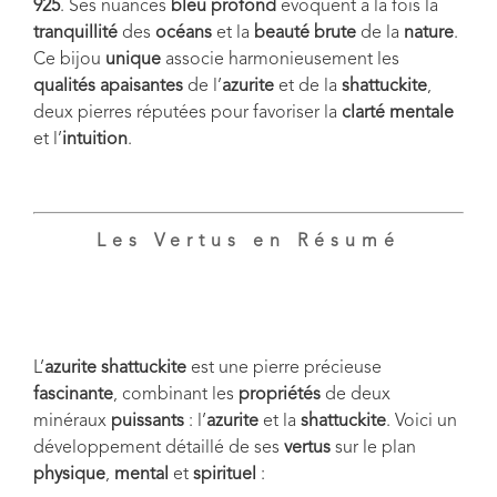
925
. Ses nuances
bleu profond
évoquent à la fois la
tranquillité
des
océans
et la
beauté brute
de la
nature
.
Ce bijou
unique
associe harmonieusement les
qualités apaisantes
de l’
azurite
et de la
shattuckite
,
deux pierres réputées pour favoriser la
clarté mentale
et l’
intuition
.
Les Vertus en Résumé
L’
azurite shattuckite
est une pierre précieuse
fascinante
, combinant les
propriétés
de deux
minéraux
puissants
: l’
azurite
et la
shattuckite
. Voici un
développement détaillé de ses
vertus
sur le plan
physique
,
mental
et
spirituel
: