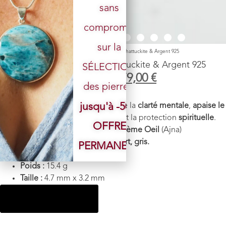
sans
Votre email
compromis
sur la
Accueil
/
Boutique
/
Pendentif
/ Pendentif n°4 azurite shattuckite & Argent 925
Pendentif n°4 azurite shattuckite & Argent 925
SÉLECTION
229,00
€
179,00
€
des pierres.
Pierre :
azurite shattuckite
jusqu'à -50%
Vertus énergétiques :
Favorise la
clarté mentale
,
apaise le
stress
, et renforce l’
intuition
et la protection
spirituelle
.
OFFRE
Chakra :
Gorge
(Vishuddha),
3ème Oeil
(Ajna)
Couleur : Bleu,
nuance de
vert, gris.
PERMANENTE
Monture :
Argent 925
Poids :
15.4 g
Taille :
4.7
mm x 3.2 mm
Ajouter au panier