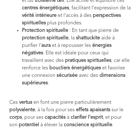
et du
troisième œil
. Elle active et équilibre ces
centres énergétiques
, facilitant l’expression de la
vérité intérieure
et l’accès à des
perspectives
spirituelles
plus profondes.
Protection spirituelle
: En tant que pierre de
protection spirituelle
, la
shattuckite
aide à
purifier l’
aura
et à repousser les
énergies
négatives
. Elle est idéale pour ceux qui
travaillent avec des
pratiques spirituelles
, car elle
renforce les
boucliers énergétiques
et favorise
une connexion
sécurisée
avec des
dimensions
supérieures
.
Ces
vertus
en font une pierre particulièrement
polyvalente
, à la fois pour ses
effets apaisants
sur le
corps
, pour ses
capacités
à
clarifier l’esprit
, et pour
son
potentiel
à élever la
conscience spirituelle
.